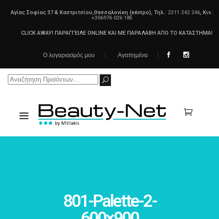
Αγίας Σοφίας 37 & Καστριτσίου,Θεσσαλονίκη (κέντρο), Τηλ.:
2311 242 246
, Κιν.:
+306976 026 185
CLICK AWAY! ΠΑΡΑΓΓΕΙΛΕ ONLINE ΚΑΙ ΜΕ ΠΑΡΑΛΑΒΗ ΑΠΟ ΤΟ ΚΑΤΑΣΤΗΜΑ!
Ο λογαριασμός μου
Αγαπημένα
Search
for:
801-Palette-2-
600×900