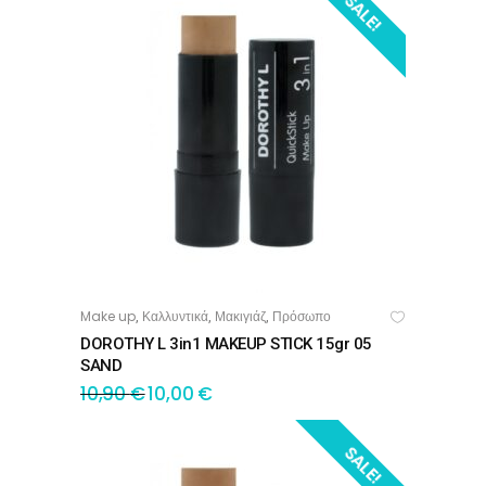
SALE!
Make up
Καλλυντικά
Μακιγιάζ
Πρόσωπο
,
,
,
ΠΡΟΣΘΉΚΗ ΣΤΟ ΚΑΛΆΘΙ
DOROTHY L 3in1 MAKEUP STICK 15gr 05
SAND
10,90
€
10,00
€
SALE!