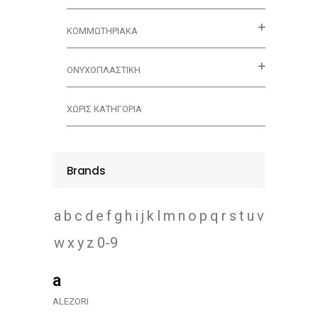
ΚΟΜΜΩΤΗΡΙΑΚΑ
ΟΝΥΧΟΠΛΑΣΤΙΚΗ
ΧΩΡΊΣ ΚΑΤΗΓΟΡΊΑ
Brands
a
b
c
d
e
f
g
h
i
j
k
l
m
n
o
p
q
r
s
t
u
v
w
x
y
z
0-9
a
ALEZORI