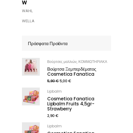
w
WAHL
WELLA
Πρόσφατα Προϊόντα
Βούρτσες μαλλιών
ΚΟΜΜΩΤΗΡΙΑΚΑ
,
Βούρτσα Ξεμπερδέματος
Cosmetica Fanatica
5,90
€
5,00
€
Lipbalm
Cosmetica Fanatica
Lipbalm Fruits 4,5gr-
Strawberry
2,90
€
Lipbalm