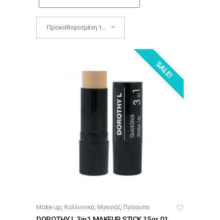
Προκαθορισμένη ταξινόμηση
SALE!
Make up
Καλλυντικά
Μακιγιάζ
Πρόσωπο
,
,
,
ΠΡΟΣΘΉΚΗ ΣΤΟ ΚΑΛΆΘΙ
DOROTHY L 3in1 MAKEUP STICK 15gr 01