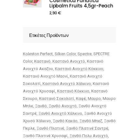
Cosmetica Fanatica
Lipbalm Fruits 4,5gr-Peach
2,90
€
Ετικέτες Προϊόντων
Koleston Perfect
Silken Color
Spectre
SPECTRE
Color
Καστανό
Καστανό Ανοιχτό
Καστανό
Ανοιχτό Ακαζου
Καστανό Ανοιχτό Κόκκινο
Καστανό Ανοιχτό Μαονί
Καστανό Ανοιχτό
Σοκολατί
Καστανό Ανοιχτό Χάλκινο
Καστανό
Ανοιχτό Χρυσαφί
Καστανό Κόκκινο
Καστανό
Σκουρο
Καστανό Σοκολατί
Καφέ
Μαυρο
Μαυρο
Μπλε
Ξανθό
Ξανθό Ανοιχτό
Ξανθό Ανοιχτό
Σαντρέ
Ξανθό Ανοιχτό Χάλκινο
Ξανθό Ανοιχτό
Χρυσό Χάλκινο
Ξανθό Κακάο
Ξανθό Μπεζ
Ξανθό
Περλε
Ξανθό Πλατινέ
Ξανθό Πλατινέ Σαντρέ
Ξανθό Πλατινέ Χρυσαφί
Ξανθό Πολυ Ανοιχτό