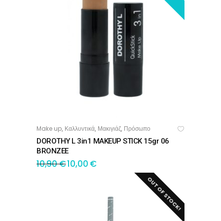
Make up
Καλλυντικά
Μακιγιάζ
Πρόσωπο
,
,
,
ΠΡΟΣΘΉΚΗ ΣΤΟ ΚΑΛΆΘΙ
DOROTHY L 3in1 MAKEUP STICK 15gr 06
BRONZEE
10,90
€
10,00
€
OUT OF STOCK!