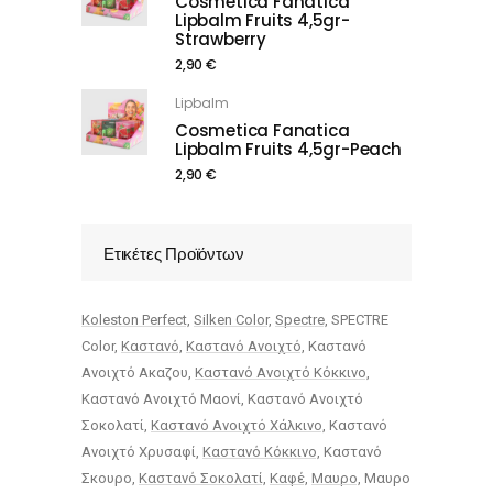
Cosmetica Fanatica
Lipbalm Fruits 4,5gr-
Strawberry
2,90
€
Lipbalm
Cosmetica Fanatica
Lipbalm Fruits 4,5gr-Peach
2,90
€
Ετικέτες Προϊόντων
Koleston Perfect
Silken Color
Spectre
SPECTRE
Color
Καστανό
Καστανό Ανοιχτό
Καστανό
Ανοιχτό Ακαζου
Καστανό Ανοιχτό Κόκκινο
Καστανό Ανοιχτό Μαονί
Καστανό Ανοιχτό
Σοκολατί
Καστανό Ανοιχτό Χάλκινο
Καστανό
Ανοιχτό Χρυσαφί
Καστανό Κόκκινο
Καστανό
Σκουρο
Καστανό Σοκολατί
Καφέ
Μαυρο
Μαυρο