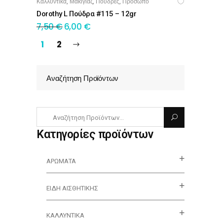
Καλλυντικά
Μακιγιάζ
Πούδρες
Πρόσωπο
,
,
,
ΠΡΟΣΘΉΚΗ ΣΤΟ ΚΑΛΆΘΙ
Dorothy L Πούδρα #115 – 12gr
7,50
€
6,00
€
1
2
Αναζήτηση Προϊόντων
Κατηγορίες προϊόντων
ΑΡΏΜΑΤΑ
ΕΊΔΗ ΑΙΣΘΗΤΙΚΉΣ
ΚΑΛΛΥΝΤΙΚΆ