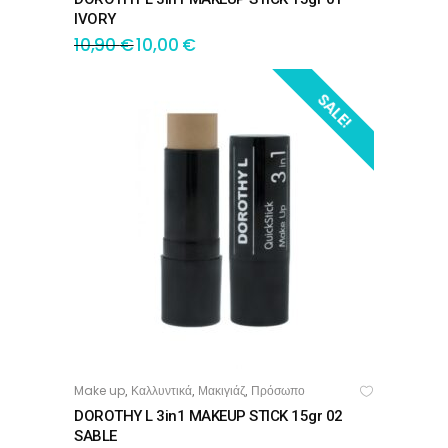
IVORY
10,90
€
10,00
€
SALE!
Make up
Καλλυντικά
Μακιγιάζ
Πρόσωπο
,
,
,
ΠΡΟΣΘΉΚΗ ΣΤΟ ΚΑΛΆΘΙ
DOROTHY L 3in1 MAKEUP STICK 15gr 02
SABLE