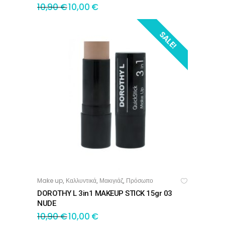
10,90
€
10,00
€
SALE!
Make up
Καλλυντικά
Μακιγιάζ
Πρόσωπο
,
,
,
ΠΡΟΣΘΉΚΗ ΣΤΟ ΚΑΛΆΘΙ
DOROTHY L 3in1 MAKEUP STICK 15gr 03
NUDE
10,90
€
10,00
€