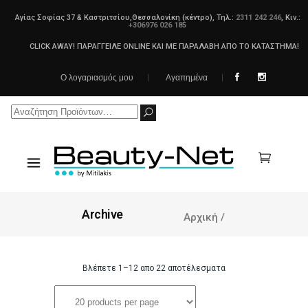
Αγίας Σοφίας 37 & Καστριτσίου,Θεσσαλονίκη (κέντρο), Τηλ.:
2311 242 246
, Κιν.:
+306976 026 185
CLICK AWAY! ΠΑΡΑΓΓΕΙΛΕ ONLINE ΚΑΙ ΜΕ ΠΑΡΑΛΑΒΗ ΑΠΟ ΤΟ ΚΑΤΑΣΤΗΜΑ!
Ο λογαριασμός μου
Αγαπημένα
Search
for:
Archive
Αρχική
/
Βλέπετε 1–12 απο 22 αποτέλεσματα