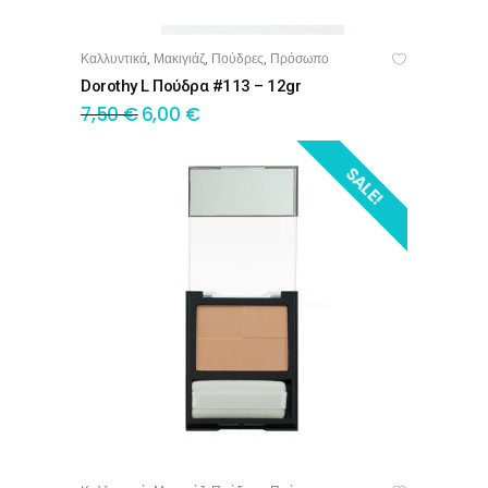
Καλλυντικά
Μακιγιάζ
Πούδρες
Πρόσωπο
,
,
,
ΠΡΟΣΘΉΚΗ ΣΤΟ ΚΑΛΆΘΙ
Dorothy L Πούδρα #113 – 12gr
7,50
€
6,00
€
SALE!