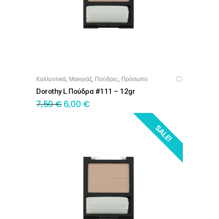
Καλλυντικά
Μακιγιάζ
Πούδρες
Πρόσωπο
,
,
,
ΠΡΟΣΘΉΚΗ ΣΤΟ ΚΑΛΆΘΙ
Dorothy L Πούδρα #111 – 12gr
7,50
€
6,00
€
SALE!