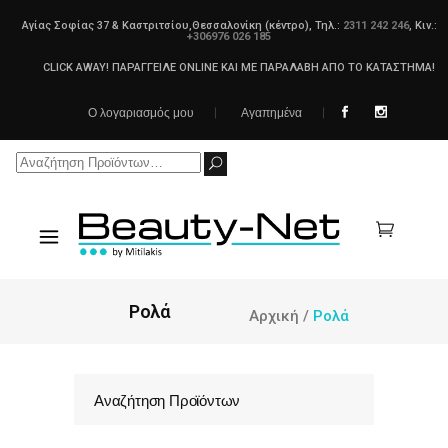
Αγίας Σοφίας 37 & Καστριτσίου,Θεσσαλονίκη (κέντρο), Τηλ.:
2311 242 246
, Κιν.:
+306976 026 185
CLICK AWAY! ΠΑΡΑΓΓΕΙΛΕ ONLINE ΚΑΙ ΜΕ ΠΑΡΑΛΑΒΗ ΑΠΟ ΤΟ ΚΑΤΑΣΤΗΜΑ!
Ο λογαριασμός μου
Αγαπημένα
Search
for:
Ρολά
Αρχική
/
Ρολά
Αναζήτηση Προϊόντων