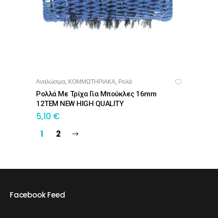
Αναλώσιμα
ΚΟΜΜΩΤΗΡΙΑΚΑ
Ρολά
,
,
ΠΡΟΣΘΉΚΗ ΣΤΟ ΚΑΛΆΘΙ
Ρολλά Με Τρίχα Για Μπούκλες 16mm
12ΤΕΜ NEW HIGH QUALITY
5,10
€
1
2
Facebook Feed