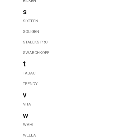
RILKEN
s
SIXTEEN
SOLIGEN
STALEKS PRO
SWARCHKOPF
t
TABAC
TRENDY
v
VITA
w
WAHL
WELLA