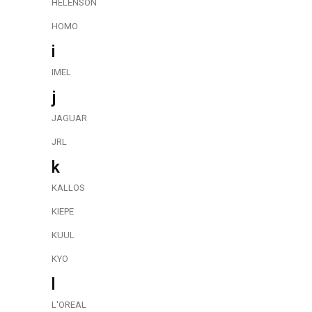
HELENSON
HOMO
i
IMEL
j
JAGUAR
JRL
k
KALLOS
KIEPE
KUUL
KYO
l
L'OREAL