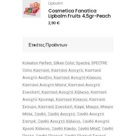
Lipbalm
Cosmetica Fanatica
Lipbalm Fruits 4,5gr-Peach
2,90
€
Ετικέτες Προϊόντων
Koleston Perfect
Silken Color
Spectre
SPECTRE
Color
Καστανό
Καστανό Ανοιχτό
Καστανό
Ανοιχτό Ακαζου
Καστανό Ανοιχτό Κόκκινο
Καστανό Ανοιχτό Μαονί
Καστανό Ανοιχτό
Σοκολατί
Καστανό Ανοιχτό Χάλκινο
Καστανό
Ανοιχτό Χρυσαφί
Καστανό Κόκκινο
Καστανό
Σκουρο
Καστανό Σοκολατί
Καφέ
Μαυρο
Μαυρο
Μπλε
Ξανθό
Ξανθό Ανοιχτό
Ξανθό Ανοιχτό
Σαντρέ
Ξανθό Ανοιχτό Χάλκινο
Ξανθό Ανοιχτό
Χρυσό Χάλκινο
Ξανθό Κακάο
Ξανθό Μπεζ
Ξανθό
Περλε
Ξανθό Πλατινέ
Ξανθό Πλατινέ Σαντρέ