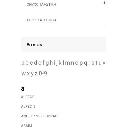
ΟΝΥΧΟΠΛΑΣΤΙΚΗ
ΧΩΡΊΣ ΚΑΤΗΓΟΡΊΑ
Brands
a
b
c
d
e
f
g
h
i
j
k
l
m
n
o
p
q
r
s
t
u
v
w
x
y
z
0-9
a
ALEZORI
ALPECIN
ANDIS PROFESSIONAL
ASSIM