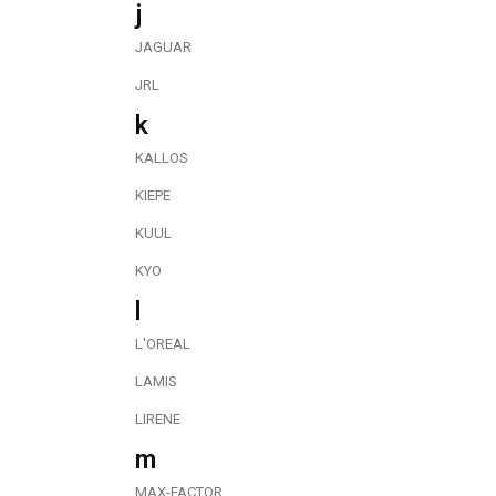
j
JAGUAR
JRL
k
KALLOS
KIEPE
KUUL
KYO
l
L'OREAL
LAMIS
LIRENE
m
MAX-FACTOR