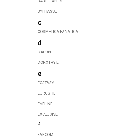
BARB΄ EXPERT
BYPHASSE
c
COSMETICA FANATICA
d
DALON
DOROTHY L
e
ECSTASY
EUROSTIL
EVELINE
EXCLUSIVE
f
FARCOM