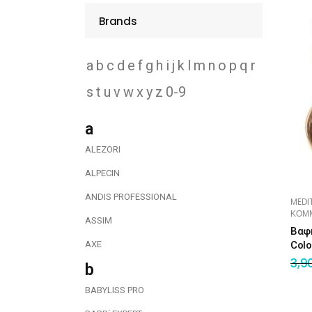
Brands
Σαμ
Μάσκα προσώπου
Αποσμητικά
Σπρ
Γάντια
a
b
c
d
e
f
g
h
i
j
k
l
m
n
o
p
q
r
Ξύρισμα
Χρ
Λουτήρες
s
t
u
v
w
x
y
z
0-9
Καρέκλες
a
ALEZORI
ALPECIN
ANDIS PROFESSIONAL
MEDI
ΚΟΜ
ASSIM
Λουτήρες
Βαφ
AXE
Col
Καρέκλες
3,9
b
BABYLISS PRO