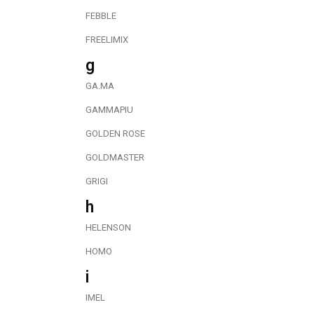
FEBBLE
FREELIMIX
g
GA.MA
GAMMAPIU
GOLDEN ROSE
GOLDMASTER
GRIGI
h
HELENSON
HOMO
i
IMEL