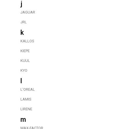
j
JAGUAR
JRL
k
KALLOS
KIEPE
KUUL
KYO
l
L'OREAL
LAMIS
LIRENE
m
MAX-FACTOR