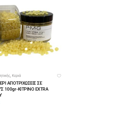
BARBER-ΧΤΕΝΕΣ
πουάν Silver
Κρέμες χεριών
έι Ρίζας
ωμομάσκες
ητικής
Κεριά
,
ΣΘΉΚΗ ΣΤΟ ΚΑΛΆΘΙ
ΚΕΡΙ ΑΠΟΤΡΙΧΩΣΕΙΣ ΣΕ
Σ 100gr-ΚΙΤΡΙΝΟ EXTRA
Y
€