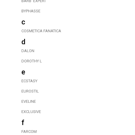
BARB΄ EXPERT
BYPHASSE
c
COSMETICA FANATICA
d
DALON
DOROTHY L
e
ECSTASY
EUROSTIL
EVELINE
EXCLUSIVE
f
FARCOM