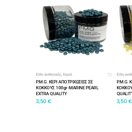
Σαμ
Μάσκα προσώπου
Αποσμητικά
Σπρ
Γάντια
Ξύρισμα
Χρ
Λουτήρες
Καρέκλες
Είδη αισθητικής
Κεριά
Είδη αισθ
,
ΠΡΟΣΘΉΚΗ ΣΤΟ ΚΑΛΆΘΙ
ΠΡΟ
P.M.G. ΚΕΡΙ ΑΠΟΤΡΙΧΩΣΕΙΣ ΣΕ
P.M.G. 
ΚΟΚΚΟΥΣ 100gr-MARINE PEARL
ΚΟΚΚΟΥ
EXTRA QUALITY
QUALIT
Λουτήρες
3,50
€
3,50
Καρέκλες