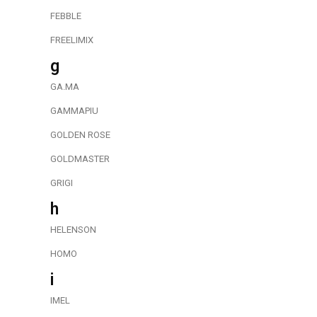
FEBBLE
FREELIMIX
g
GA.MA
GAMMAPIU
GOLDEN ROSE
GOLDMASTER
GRIGI
h
HELENSON
HOMO
i
IMEL