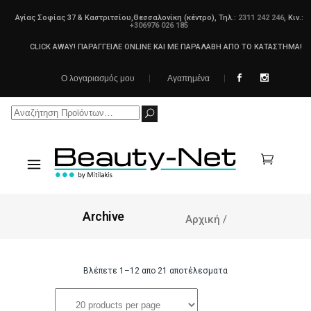
Αγίας Σοφίας 37 & Καστριτσίου,Θεσσαλονίκη (κέντρο), Τηλ.:
2311 242 246
, Κιν.:
+306976 026 185
CLICK AWAY! ΠΑΡΑΓΓΕΙΛΕ ONLINE ΚΑΙ ΜΕ ΠΑΡΑΛΑΒΗ ΑΠΟ ΤΟ ΚΑΤΑΣΤΗΜΑ!
Ο λογαριασμός μου
Αγαπημένα
Search
for:
Archive
Αρχική
/
Βλέπετε 1–12 απο 21 αποτέλεσματα