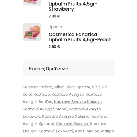
Lipbalm Fruits 4,5gr-
Strawberry
2,90
€
Lipbalm
Cosmetica Fanatica
Lipbalm Fruits 4,5gr-Peach
2,90
€
Ετικέτες Προϊόντων
Koleston Perfect
Silken Color
Spectre
SPECTRE
Color
Καστανό
Καστανό Ανοιχτό
Καστανό
Ανοιχτό Ακαζου
Καστανό Ανοιχτό Κόκκινο
Καστανό Ανοιχτό Μαονί
Καστανό Ανοιχτό
Σοκολατί
Καστανό Ανοιχτό Χάλκινο
Καστανό
Ανοιχτό Χρυσαφί
Καστανό Κόκκινο
Καστανό
Σκουρο
Καστανό Σοκολατί
Καφέ
Μαυρο
Μαυρο