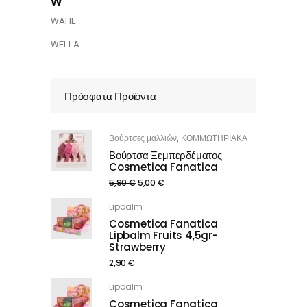
w
WAHL
WELLA
Πρόσφατα Προϊόντα
Βούρτσες μαλλιών
ΚΟΜΜΩΤΗΡΙΑΚΑ
,
Βούρτσα Ξεμπερδέματος
Cosmetica Fanatica
5,90
€
5,00
€
Lipbalm
Cosmetica Fanatica
Lipbalm Fruits 4,5gr-
Strawberry
2,90
€
Lipbalm
Cosmetica Fanatica