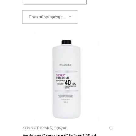
Προκαθορισμένη ταξινόμηση
ΚΟΜΜΩΤΗΡΙΑΚΑ
Οξυζενέ
,
ΠΡΟΣΘΉΚΗ ΣΤΟ ΚΑΛΆΘΙ
Exclusive Oxycream (οξυζενέ) 40vol