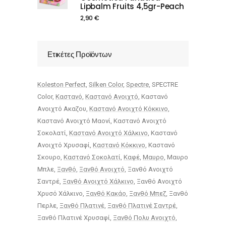
Lipbalm Fruits 4,5gr-Peach
2,90
€
Ετικέτες Προϊόντων
Koleston Perfect
Silken Color
Spectre
SPECTRE
Color
Καστανό
Καστανό Ανοιχτό
Καστανό
Ανοιχτό Ακαζου
Καστανό Ανοιχτό Κόκκινο
Καστανό Ανοιχτό Μαονί
Καστανό Ανοιχτό
Σοκολατί
Καστανό Ανοιχτό Χάλκινο
Καστανό
Ανοιχτό Χρυσαφί
Καστανό Κόκκινο
Καστανό
Σκουρο
Καστανό Σοκολατί
Καφέ
Μαυρο
Μαυρο
Μπλε
Ξανθό
Ξανθό Ανοιχτό
Ξανθό Ανοιχτό
Σαντρέ
Ξανθό Ανοιχτό Χάλκινο
Ξανθό Ανοιχτό
Χρυσό Χάλκινο
Ξανθό Κακάο
Ξανθό Μπεζ
Ξανθό
Περλε
Ξανθό Πλατινέ
Ξανθό Πλατινέ Σαντρέ
Ξανθό Πλατινέ Χρυσαφί
Ξανθό Πολυ Ανοιχτό