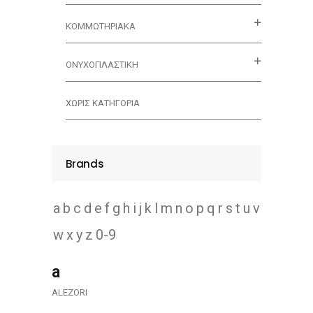
ΚΟΜΜΩΤΗΡΙΑΚΑ
ΟΝΥΧΟΠΛΑΣΤΙΚΗ
ΧΩΡΊΣ ΚΑΤΗΓΟΡΊΑ
Brands
a
b
c
d
e
f
g
h
i
j
k
l
m
n
o
p
q
r
s
t
u
v
w
x
y
z
0-9
a
ALEZORI