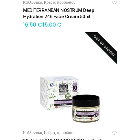
Καλλυντικά
Κρέμες προσώπου
,
ΠΡΟΣΘΉΚΗ ΣΤΟ ΚΑΛΆΘΙ
MEDITERRANEAN NOSTRUM Deep
Ηydration 24h Face Cream 50ml
16,50
€
15,00
€
OUT OF STOCK!
SALE!
Καλλυντικά
Κρέμες προσώπου
,
ΔΙΑΒΆΣΤΕ ΠΕΡΙΣΣΌΤΕΡΑ