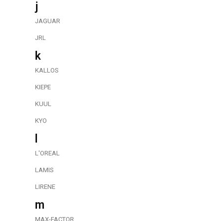
j
JAGUAR
JRL
k
KALLOS
KIEPE
KUUL
KYO
l
L'OREAL
LAMIS
LIRENE
m
MAX-FACTOR