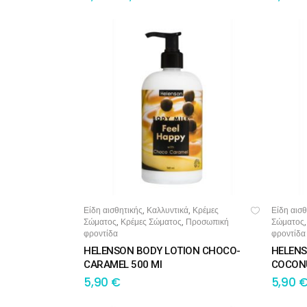
Σαμ
Μάσκα προσώπου
Αποσμητικά
Σπρ
Γάντια
Ξύρισμα
Χρ
Λουτήρες
Καρέκλες
Είδη αισθητικής
Καλλυντικά
Κρέμες
Είδη αισθ
,
,
ΠΡΟΣΘΉΚΗ ΣΤΟ ΚΑΛΆΘΙ
ΠΡΟ
Λουτήρες
Σώματος
Κρέμες Σώματος
Προσωπική
Σώματος
,
,
φροντίδα
φροντίδα
HELENSON BODY LOTION CHOCO-
HELENS
Καρέκλες
CARAMEL 500 Ml
COCON
5,90
€
5,90