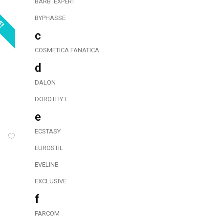
BARB΄ EXPERT
E!
BYPHASSE
c
COSMETICA FANATICA
d
DALON
DOROTHY L
e
ECSTASY
EUROSTIL
EVELINE
EXCLUSIVE
f
FARCOM