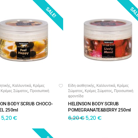
SALE!
SAL
ητικής
Καλλυντικά
Κρέμες
Είδη αισθητικής
Καλλυντικά
Κρέμες
,
,
,
,
ΣΘΉΚΗ ΣΤΟ ΚΑΛΆΘΙ
ΠΡΟΣΘΉΚΗ ΣΤΟ ΚΑΛΆΘΙ
Κρέμες Σώματος
Προσωπική
Σώματος
Κρέμες Σώματος
Προσωπική
,
,
,
,
φροντίδα
ON BODY SCRUB CHOCO-
HELENSON BODY SCRUB
L 250ml
POMEGRANATE&BERRY 250ml
€
5,20
€
6,20
€
5,20
€