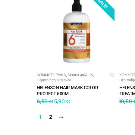
SALE!
ΚΟΜΜΩΤΗΡΙΑΚΑ
Μάσκα μαλλιών
ΚΟΜΜΩΤ
,
,
ΠΡΟΣΘΉΚΗ ΣΤΟ ΚΑΛΆΘΙ
ΠΡΟ
Περιποίηση Μαλλιών
Περιποίη
HELENSON HAIR MASK COLOR
HELENS
PROTECT 500ML
TREATM
6,50
€
5,90
€
10,50
1
2