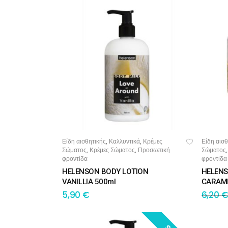
Είδη αισθητικής
Καλλυντικά
Κρέμες
Είδη αισθ
,
,
ΠΡΟΣΘΉΚΗ ΣΤΟ ΚΑΛΆΘΙ
ΠΡΟ
Σώματος
Κρέμες Σώματος
Προσωπική
Σώματος
,
,
φροντίδα
φροντίδα
HELENSON BODY LOTION
HELENS
VANILLIA 500ml
CARAME
5,90
€
6,20