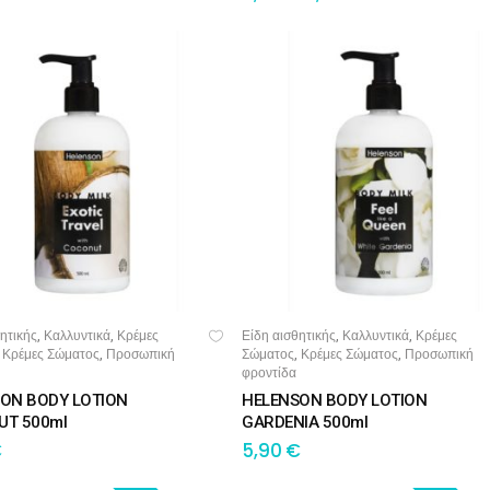
BARBER-ΧΤΕΝΕΣ
πουάν Silver
Κρέμες χεριών
έι Ρίζας
ωμομάσκες
ητικής
Καλλυντικά
Κρέμες
Είδη αισθητικής
Καλλυντικά
Κρέμες
,
,
,
,
ΣΘΉΚΗ ΣΤΟ ΚΑΛΆΘΙ
ΠΡΟΣΘΉΚΗ ΣΤΟ ΚΑΛΆΘΙ
Κρέμες Σώματος
Προσωπική
Σώματος
Κρέμες Σώματος
Προσωπική
,
,
,
,
φροντίδα
ON BODY LOTION
HELENSON BODY LOTION
UT 500ml
GARDENIA 500ml
€
5,90
€