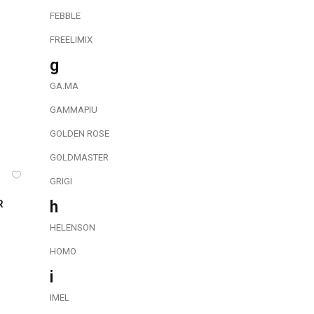
FEBBLE
FREELIMIX
g
GA.MA
GAMMAPIU
GOLDEN ROSE
GOLDMASTER
GRIGI
R
h
HELENSON
HOMO
i
IMEL