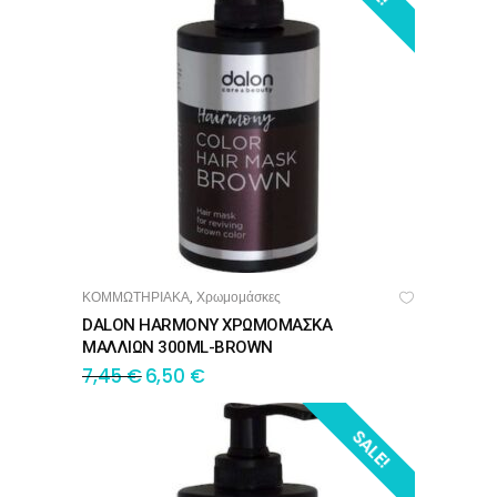
ΚΟΜΜΩΤΗΡΙΑΚΑ
Χρωμομάσκες
,
ΠΡΟΣΘΉΚΗ ΣΤΟ ΚΑΛΆΘΙ
DALON HARMONY ΧΡΩΜΟΜΑΣΚΑ
ΜΑΛΛΙΩΝ 300ML-BROWN
7,45
€
6,50
€
SALE!