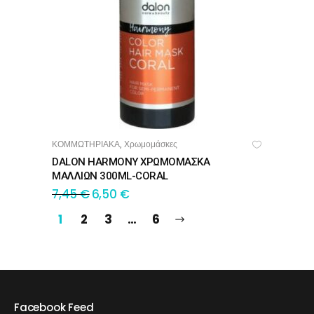
ΚΟΜΜΩΤΗΡΙΑΚΑ
Χρωμομάσκες
,
ΠΡΟΣΘΉΚΗ ΣΤΟ ΚΑΛΆΘΙ
DALON HARMONY ΧΡΩΜΟΜΑΣΚΑ
ΜΑΛΛΙΩΝ 300ML-CORAL
7,45
€
6,50
€
1
2
3
…
6
Facebook Feed