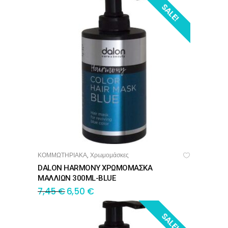
SALE!
ΚΟΜΜΩΤΗΡΙΑΚΑ
Χρωμομάσκες
,
ΠΡΟΣΘΉΚΗ ΣΤΟ ΚΑΛΆΘΙ
DALON HARMONY ΧΡΩΜΟΜΑΣΚΑ
ΜΑΛΛΙΩΝ 300ML-BLUE
7,45
€
6,50
€
SALE!