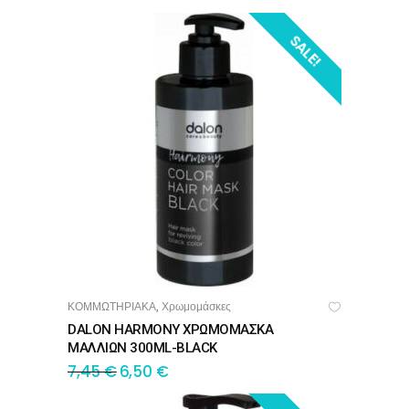
SALE!
ΚΟΜΜΩΤΗΡΙΑΚΑ
Χρωμομάσκες
,
ΠΡΟΣΘΉΚΗ ΣΤΟ ΚΑΛΆΘΙ
DALON HARMONY ΧΡΩΜΟΜΑΣΚΑ
ΜΑΛΛΙΩΝ 300ML-BLACK
7,45
€
6,50
€