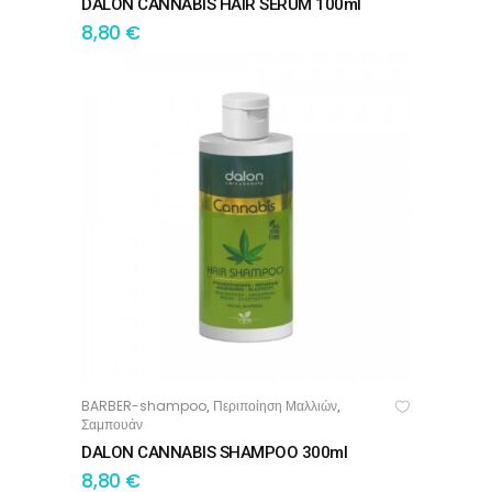
DALON CANNABIS HAIR SERUM 100ml
8,80
€
BARBER-shampoo
Περιποίηση Μαλλιών
,
,
ΠΡΟΣΘΉΚΗ ΣΤΟ ΚΑΛΆΘΙ
Σαμπουάν
DALON CANNABIS SHAMPOO 300ml
8,80
€