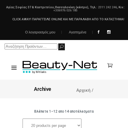
Αγίας Σοφίας 37 & Καστριτσίου,Θεσσαλονίκη (κέντρο), Τηλ.:
2311 242 246
, Κιν.:
+306976 026 185
CLICK AWAY! ΠΑΡΑΓΓΕΙΛΕ ONLINE ΚΑΙ ΜΕ ΠΑΡΑΛΑΒΗ ΑΠΟ ΤΟ ΚΑΤΑΣΤΗΜΑ!
Ο λογαριασμός μου
Αγαπημένα
Search
for:
Archive
Αρχική
/
Βλέπετε 1–12 απο 14 αποτέλεσματα