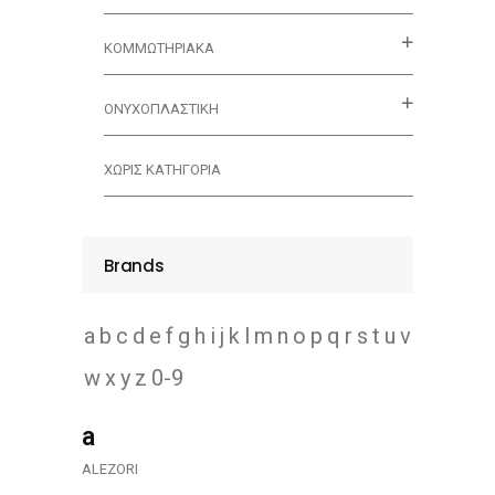
ΚΟΜΜΩΤΗΡΙΑΚΑ
ΟΝΥΧΟΠΛΑΣΤΙΚΗ
ΧΩΡΊΣ ΚΑΤΗΓΟΡΊΑ
Brands
a
b
c
d
e
f
g
h
i
j
k
l
m
n
o
p
q
r
s
t
u
v
w
x
y
z
0-9
a
ALEZORI