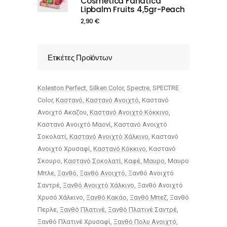
Cosmetica Fanatica
Lipbalm Fruits 4,5gr-Peach
2,90
€
Ετικέτες Προϊόντων
Koleston Perfect
Silken Color
Spectre
SPECTRE
Color
Καστανό
Καστανό Ανοιχτό
Καστανό
Ανοιχτό Ακαζου
Καστανό Ανοιχτό Κόκκινο
Καστανό Ανοιχτό Μαονί
Καστανό Ανοιχτό
Σοκολατί
Καστανό Ανοιχτό Χάλκινο
Καστανό
Ανοιχτό Χρυσαφί
Καστανό Κόκκινο
Καστανό
Σκουρο
Καστανό Σοκολατί
Καφέ
Μαυρο
Μαυρο
Μπλε
Ξανθό
Ξανθό Ανοιχτό
Ξανθό Ανοιχτό
Σαντρέ
Ξανθό Ανοιχτό Χάλκινο
Ξανθό Ανοιχτό
Χρυσό Χάλκινο
Ξανθό Κακάο
Ξανθό Μπεζ
Ξανθό
Περλε
Ξανθό Πλατινέ
Ξανθό Πλατινέ Σαντρέ
Ξανθό Πλατινέ Χρυσαφί
Ξανθό Πολυ Ανοιχτό