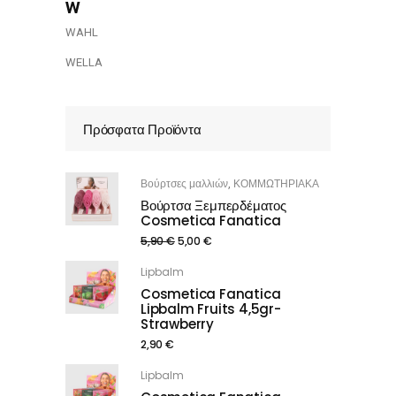
w
WAHL
WELLA
Πρόσφατα Προϊόντα
Βούρτσες μαλλιών
ΚΟΜΜΩΤΗΡΙΑΚΑ
,
Βούρτσα Ξεμπερδέματος
Cosmetica Fanatica
5,90
€
5,00
€
Lipbalm
Cosmetica Fanatica
Lipbalm Fruits 4,5gr-
Strawberry
2,90
€
Lipbalm