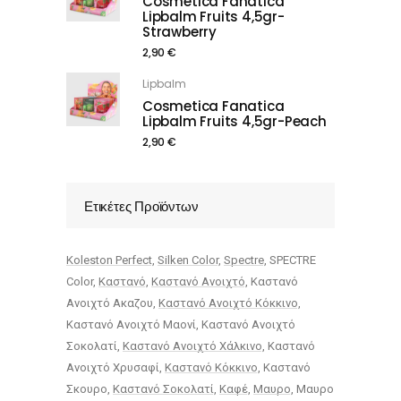
Cosmetica Fanatica
Lipbalm Fruits 4,5gr-
Strawberry
2,90
€
Lipbalm
Cosmetica Fanatica
Lipbalm Fruits 4,5gr-Peach
2,90
€
Ετικέτες Προϊόντων
Koleston Perfect
Silken Color
Spectre
SPECTRE
Color
Καστανό
Καστανό Ανοιχτό
Καστανό
Ανοιχτό Ακαζου
Καστανό Ανοιχτό Κόκκινο
Καστανό Ανοιχτό Μαονί
Καστανό Ανοιχτό
Σοκολατί
Καστανό Ανοιχτό Χάλκινο
Καστανό
Ανοιχτό Χρυσαφί
Καστανό Κόκκινο
Καστανό
Σκουρο
Καστανό Σοκολατί
Καφέ
Μαυρο
Μαυρο