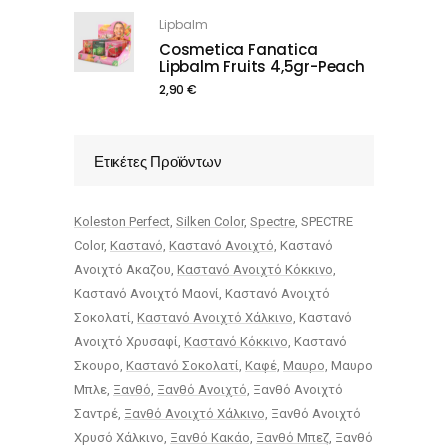
Lipbalm
Cosmetica Fanatica
Lipbalm Fruits 4,5gr-Peach
2,90
€
Ετικέτες Προϊόντων
Koleston Perfect
Silken Color
Spectre
SPECTRE
Color
Καστανό
Καστανό Ανοιχτό
Καστανό
Ανοιχτό Ακαζου
Καστανό Ανοιχτό Κόκκινο
Καστανό Ανοιχτό Μαονί
Καστανό Ανοιχτό
Σοκολατί
Καστανό Ανοιχτό Χάλκινο
Καστανό
Ανοιχτό Χρυσαφί
Καστανό Κόκκινο
Καστανό
Σκουρο
Καστανό Σοκολατί
Καφέ
Μαυρο
Μαυρο
Μπλε
Ξανθό
Ξανθό Ανοιχτό
Ξανθό Ανοιχτό
Σαντρέ
Ξανθό Ανοιχτό Χάλκινο
Ξανθό Ανοιχτό
Χρυσό Χάλκινο
Ξανθό Κακάο
Ξανθό Μπεζ
Ξανθό