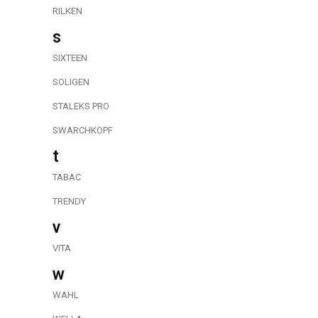
RILKEN
s
SIXTEEN
SOLIGEN
STALEKS PRO
SWARCHKOPF
t
TABAC
TRENDY
v
VITA
w
WAHL