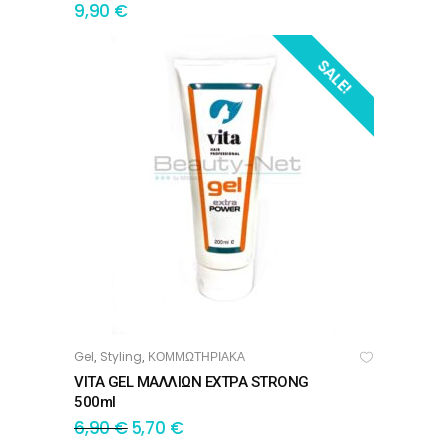
9,90
€
SALE!
Gel
Styling
ΚΟΜΜΩΤΗΡΙΑΚΑ
,
,
ΠΡΟΣΘΉΚΗ ΣΤΟ ΚΑΛΆΘΙ
VITA GEL ΜΑΛΛΙΩΝ ΕΧΤΡΑ STRONG
500ml
6,90
€
5,70
€