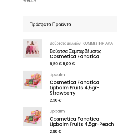
WELLA
Πρόσφατα Προϊόντα
Βούρτσες μαλλιών
ΚΟΜΜΩΤΗΡΙΑΚΑ
,
Βούρτσα Ξεμπερδέματος
Cosmetica Fanatica
5,90
€
5,00
€
Lipbalm
Cosmetica Fanatica
Lipbalm Fruits 4,5gr-
Strawberry
2,90
€
Lipbalm
Cosmetica Fanatica
Lipbalm Fruits 4,5gr-Peach
2,90
€