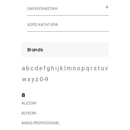
ΟΝΥΧΟΠΛΑΣΤΙΚΗ
ΧΩΡΊΣ ΚΑΤΗΓΟΡΊΑ
Brands
a
b
c
d
e
f
g
h
i
j
k
l
m
n
o
p
q
r
s
t
u
v
w
x
y
z
0-9
a
ALEZORI
ALPECIN
ANDIS PROFESSIONAL