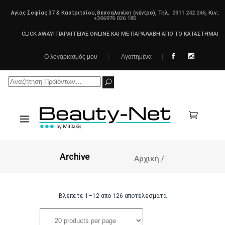
Αγίας Σοφίας 37 & Καστριτσίου,Θεσσαλονίκη (κέντρο), Τηλ.:
2311 242 246
, Κιν.:
+306976 026 185
CLICK AWAY! ΠΑΡΑΓΓΕΙΛΕ ONLINE ΚΑΙ ΜΕ ΠΑΡΑΛΑΒΗ ΑΠΟ ΤΟ ΚΑΤΑΣΤΗΜΑ!
Ο λογαριασμός μου
Αγαπημένα
Search
for:
Archive
Αρχική
/
Βλέπετε 1–12 απο 126 αποτέλεσματα