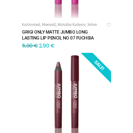
Καλλυντικά
Μακιγιάζ
Μολύβια Κράγιον
Χείλια
,
,
,
ΠΡΟΣΘΉΚΗ ΣΤΟ ΚΑΛΆΘΙ
GRIGI ONLY MATTE JUMBO LONG
LASTING LIP PENCIL NO 07 FUCHSIA
5,00
€
2,90
€
SALE!