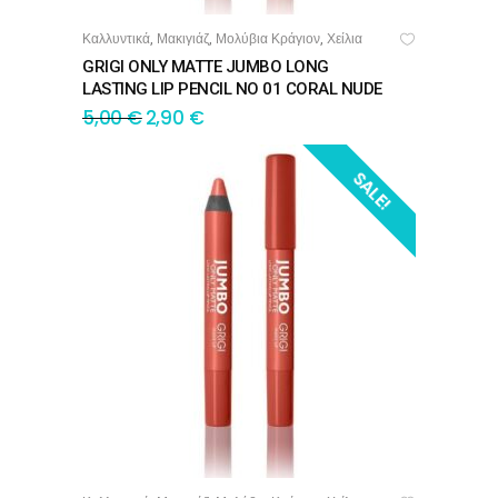
Καλλυντικά
Μακιγιάζ
Μολύβια Κράγιον
Χείλια
,
,
,
ΠΡΟΣΘΉΚΗ ΣΤΟ ΚΑΛΆΘΙ
GRIGI ONLY MATTE JUMBO LONG
LASTING LIP PENCIL NO 01 CORAL NUDE
5,00
€
2,90
€
SALE!