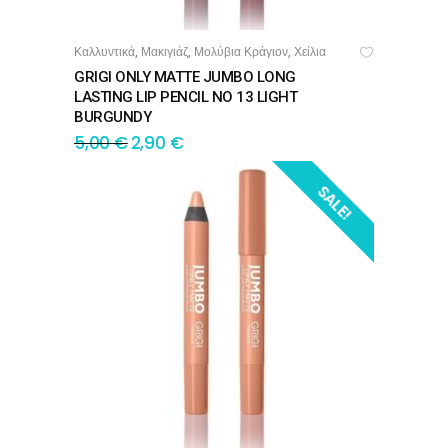
Καλλυντικά
Μακιγιάζ
Μολύβια Κράγιον
Χείλια
,
,
,
ΠΡΟΣΘΉΚΗ ΣΤΟ ΚΑΛΆΘΙ
GRIGI ONLY MATTE JUMBO LONG
LASTING LIP PENCIL NO 13 LIGHT
BURGUNDY
5,00
€
2,90
€
SALE!