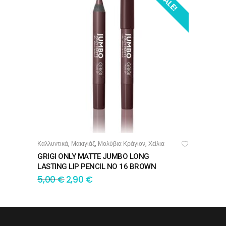
SALE!
Καλλυντικά
Μακιγιάζ
Μολύβια Κράγιον
Χείλια
,
,
,
ΠΡΟΣΘΉΚΗ ΣΤΟ ΚΑΛΆΘΙ
GRIGI ONLY MATTE JUMBO LONG
LASTING LIP PENCIL NO 16 BROWN
5,00
€
2,90
€