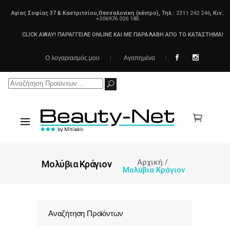
Αγίας Σοφίας 37 & Καστριτσίου,Θεσσαλονίκη (κέντρο), Τηλ.:
2311 242 246
, Κιν.:
+306976 026 185
CLICK AWAY! ΠΑΡΑΓΓΕΙΛΕ ONLINE ΚΑΙ ΜΕ ΠΑΡΑΛΑΒΗ ΑΠΟ ΤΟ ΚΑΤΑΣΤΗΜΑ!
Ο λογαριασμός μου
Αγαπημένα
Search
for:
Αρχική
/
Μολύβια Κράγιον
Μολύβια Κράγιον
Αναζήτηση Προϊόντων