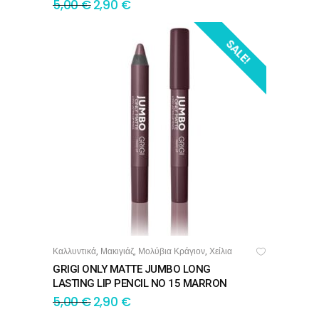
5,00
€
2,90
€
SALE!
Καλλυντικά
Μακιγιάζ
Μολύβια Κράγιον
Χείλια
,
,
,
ΠΡΟΣΘΉΚΗ ΣΤΟ ΚΑΛΆΘΙ
GRIGI ONLY MATTE JUMBO LONG
LASTING LIP PENCIL NO 15 MARRON
5,00
€
2,90
€