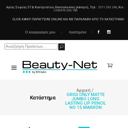
Αγίας Σοφίας 37 & Καστριτσίου,Θεσσαλονίκη (κέντρο), Τηλ.:
2311 242 246
, Κιν.:
+306976 026 185
CLICK AWAY! ΠΑΡΑΓΓΕΙΛΕ ONLINE ΚΑΙ ΜΕ ΠΑΡΑΛΑΒΗ ΑΠΟ ΤΟ ΚΑΤΑΣΤΗΜΑ!
Ο λογαριασμός μου
Αγαπημένα
Search
for:
Αρχική
/
GRIGI ONLY MATTE
Κατάστημα
JUMBO LONG
LASTING LIP PENCIL
NO 15 MARRON