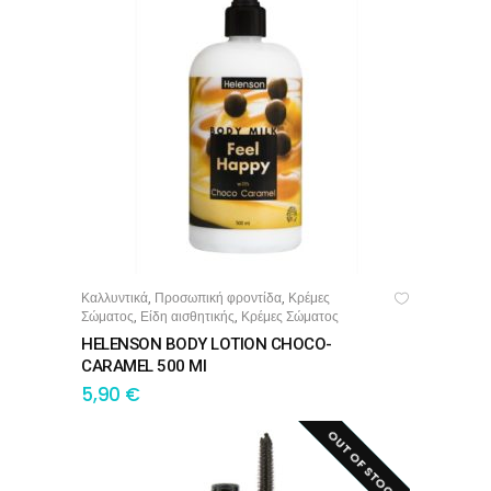
Καλλυντικά
Προσωπική φροντίδα
Κρέμες
,
,
ΠΡΟΣΘΉΚΗ ΣΤΟ ΚΑΛΆΘΙ
Σώματος
Είδη αισθητικής
Κρέμες Σώματος
,
,
HELENSON BODY LOTION CHOCO-
CARAMEL 500 Ml
5,90
€
OUT OF STOCK!
SALE!