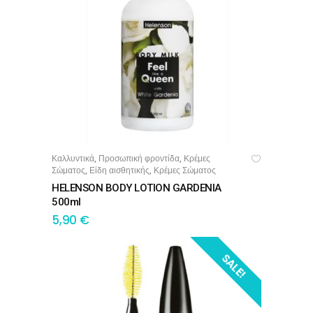
Καλλυντικά
Προσωπική φροντίδα
Κρέμες
,
,
ΠΡΟΣΘΉΚΗ ΣΤΟ ΚΑΛΆΘΙ
Σώματος
Είδη αισθητικής
Κρέμες Σώματος
,
,
HELENSON BODY LOTION GARDENIA
500ml
5,90
€
SALE!