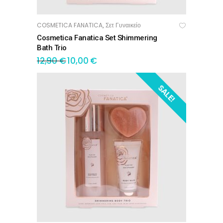
COSMETICA FANATICA
Σετ Γυναικείο
,
ΠΡΟΣΘΉΚΗ ΣΤΟ ΚΑΛΆΘΙ
Cosmetica Fanatica Set Shimmering
Bath Trio
12,90
€
10,00
€
SALE!