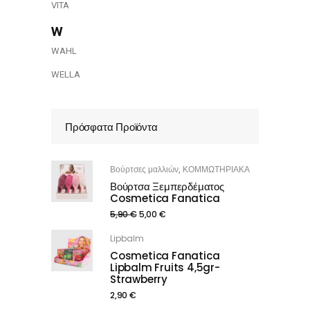
VITA
w
WAHL
WELLA
Πρόσφατα Προϊόντα
Βούρτσες μαλλιών
ΚΟΜΜΩΤΗΡΙΑΚΑ
,
Βούρτσα Ξεμπερδέματος
Cosmetica Fanatica
5,90
€
5,00
€
Lipbalm
Cosmetica Fanatica
Lipbalm Fruits 4,5gr-
Strawberry
2,90
€