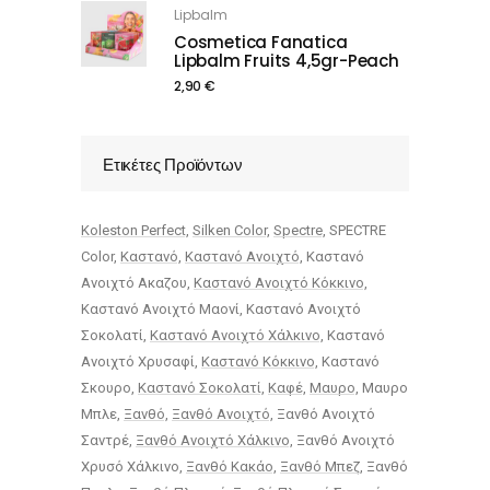
Lipbalm
Cosmetica Fanatica
Lipbalm Fruits 4,5gr-Peach
2,90
€
Ετικέτες Προϊόντων
Koleston Perfect
Silken Color
Spectre
SPECTRE
Color
Καστανό
Καστανό Ανοιχτό
Καστανό
Ανοιχτό Ακαζου
Καστανό Ανοιχτό Κόκκινο
Καστανό Ανοιχτό Μαονί
Καστανό Ανοιχτό
Σοκολατί
Καστανό Ανοιχτό Χάλκινο
Καστανό
Ανοιχτό Χρυσαφί
Καστανό Κόκκινο
Καστανό
Σκουρο
Καστανό Σοκολατί
Καφέ
Μαυρο
Μαυρο
Μπλε
Ξανθό
Ξανθό Ανοιχτό
Ξανθό Ανοιχτό
Σαντρέ
Ξανθό Ανοιχτό Χάλκινο
Ξανθό Ανοιχτό
Χρυσό Χάλκινο
Ξανθό Κακάο
Ξανθό Μπεζ
Ξανθό