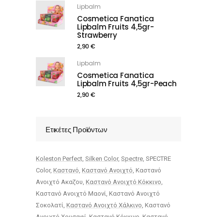
Lipbalm
Cosmetica Fanatica
Lipbalm Fruits 4,5gr-
Strawberry
2,90
€
Lipbalm
Cosmetica Fanatica
Lipbalm Fruits 4,5gr-Peach
2,90
€
Ετικέτες Προϊόντων
Koleston Perfect
Silken Color
Spectre
SPECTRE
Color
Καστανό
Καστανό Ανοιχτό
Καστανό
Ανοιχτό Ακαζου
Καστανό Ανοιχτό Κόκκινο
Καστανό Ανοιχτό Μαονί
Καστανό Ανοιχτό
Σοκολατί
Καστανό Ανοιχτό Χάλκινο
Καστανό
Ανοιχτό Χρυσαφί
Καστανό Κόκκινο
Καστανό