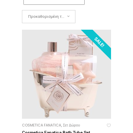
Προκαθορισμένη ταξινόμηση
SALE!
COSMETICA FANATICA
Σετ Δώρου
,
ΠΡΟΣΘΉΚΗ ΣΤΟ ΚΑΛΆΘΙ
Cosmetica Fanatica Bath Tube Set