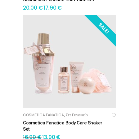
20,00
€
17,90
€
SALE!
COSMETICA FANATICA
Σετ Γυναικείο
,
ΠΡΟΣΘΉΚΗ ΣΤΟ ΚΑΛΆΘΙ
Cosmetica Fanatica Body Care Shaker
Set
16,90
€
13,90
€