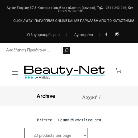
Αγίας Σοφίας 37 & Καστριτσίου,Θεσσαλονίκη (κέντρο), Τηλ.:
2311 242 246
, Κιν.:
+306976 026 185
CLICK AWAY! ΠΑΡΑΓΓΕΙΛΕ ONLINE ΚΑΙ ΜΕ ΠΑΡΑΛΑΒΗ ΑΠΟ ΤΟ ΚΑΤΑΣΤΗΜΑ!
Ο λογαριασμός μου
Αγαπημένα
Search
for:
Archive
Αρχική
/
Βλέπετε 1–12 απο 25 αποτέλεσματα