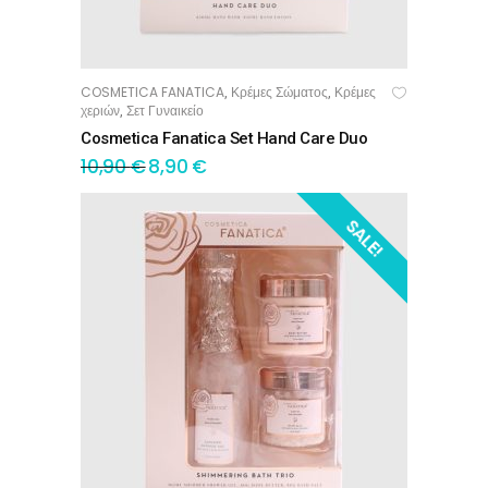
COSMETICA FANATICA
Κρέμες Σώματος
Κρέμες
,
,
ΠΡΟΣΘΉΚΗ ΣΤΟ ΚΑΛΆΘΙ
χεριών
Σετ Γυναικείο
,
Cosmetica Fanatica Set Hand Care Duo
10,90
€
8,90
€
SALE!