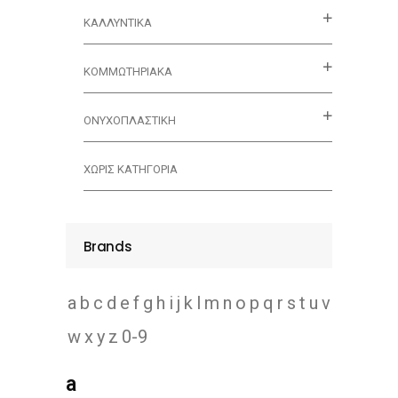
ΚΑΛΛΥΝΤΙΚΆ
ΚΟΜΜΩΤΗΡΙΑΚΑ
ΟΝΥΧΟΠΛΑΣΤΙΚΗ
ΧΩΡΊΣ ΚΑΤΗΓΟΡΊΑ
Brands
a
b
c
d
e
f
g
h
i
j
k
l
m
n
o
p
q
r
s
t
u
v
w
x
y
z
0-9
a