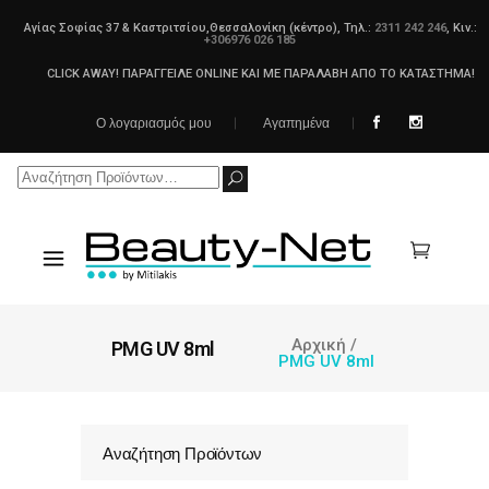
Αγίας Σοφίας 37 & Καστριτσίου,Θεσσαλονίκη (κέντρο), Τηλ.:
2311 242 246
, Κιν.:
+306976 026 185
CLICK AWAY! ΠΑΡΑΓΓΕΙΛΕ ONLINE ΚΑΙ ΜΕ ΠΑΡΑΛΑΒΗ ΑΠΟ ΤΟ ΚΑΤΑΣΤΗΜΑ!
Ο λογαριασμός μου
Αγαπημένα
Search
for:
Αρχική
/
PMG UV 8ml
PMG UV 8ml
Αναζήτηση Προϊόντων