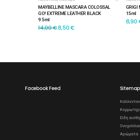
MAYBELLINE MASCARA COLOSSAL
GRIGI
GO! EXTREME LEATHER BLACK
15ml
9.5ml
8,90
14,00
€
8,50
€
Facebook Feed
Sitema
Καλλυντικ
Κομμωτηρ
Είδη αισθη
Ονυχοπλασ
Αρώματα