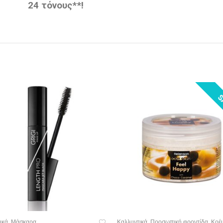
24 τόνους**!
S
ικά
Μάσκαρα
Καλλυντικά
Προσωπική φροντίδα
Κρέ
,
,
,
ΟΣΘΉΚΗ ΣΤΟ ΚΑΛΆΘΙ
ΠΡΟΣΘΉΚΗ ΣΤΟ ΚΑΛΆΘΙ