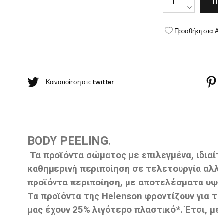
Π
BARBER-ΧΤΕΝΕΣ
BODY
πουάν Silver
Κρέμες χεριών
SCRUB
Προσθήκη στα 
POMEGRANATE&BE
έι Ρίζας
250ml
ωμομάσκες
quantity
BODY PEELING.
Τα προϊόντα σώματος με επιλεγμένα, ιδια
καθημερινή περιποίηση σε τελετουργία αλλ
προϊόντα περιποίηση, με αποτελέσματα υ
Τα προϊόντα της Helenson φροντίζουν για 
μας έχουν 25% λιγότερο πλαστικό*. Έτσι, 