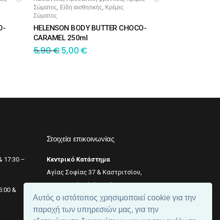
Σώματος
Είδη αισθητικής
Κρέμες
,
,
Σώματος
O-
HELENSON BODY BUTTER CHOCO-
CARAMEL 250ml
5,90
€
5,00
€
Στοιχεία επικοινωνίας
& 17:30 –
Κεντρικό Κατάστημα
Αγίας Σοφίας 37 & Καστριτσίου,
Θεσσαλονίκη (κέντρο),
+2311 242 246
5:00 &
Αυτός ο ιστότοπος χρησιμοποιεί cookie για την
Αριθμός ΓΕΜΗ: 059299204000
παροχή των υπηρεσιών μας, για την