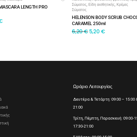
Σώματος
Είδη αισθητικής
Κρέμες
,
,
 MASCARA LENGTH PRO
Σώματος
HELENSON BODY SCRUB CHOC
€
CARAMEL 250ml
6,20
€
5,20
€
p
Ωράριο Λειτουργίας
ά
Δευτέρα & Τετάρτη: 09:00 – 15:00 
ιακά
21:00
τικής
Τρίτη, Πέμπτη, Παρασκευή: 09:00-1
τική
17:30-21:00