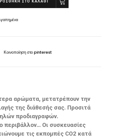
ΡΟΣΘΉΚΗ ΣΤΟ ΚΑΛΆΘΙ
Οξυζενέ
Exclusive 100ml
Περμανάντ-Χημικά
Αγαπημένα
RRY
VITA 60ml-100ml
RILKEN Silken color 60ml
WELLA Koleston perfect 60ml
Οξυζενέ
Περμανάντ-Χημικά
ίτερα αρώματα, μετατρέπουν την
αγής της διάθεσής σας. Προσιτά
ψηλών προδιαγραφών.
το περιβάλλον… Οι συσκευασίες
μειώνουμε τις εκπομπές CO2 κατά