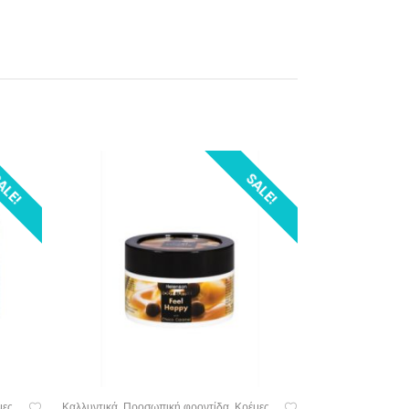
ALE!
SALE!
μες
Καλλυντικά
Προσωπική φροντίδα
Κρέμες
,
,
ΠΡΟΣΘΉΚΗ ΣΤΟ ΚΑΛΆΘΙ