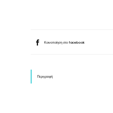
Σαμ
Μάσκα προσώπου
Αποσμητικά
Σπρ
Γάντια
Ξύρισμα
Χρ
Λουτήρες
Καρέκλες
Περιγραφή
Λουτήρες
Καρέκλες