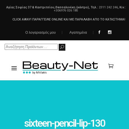
Αγίας Σοφίας 37 & Καστριτσίου,Θεσσαλονίκη (κέντρο), Τηλ.:
2311 242 246
, Κιν.:
+306976 026 185
CLICK AWAY! ΠΑΡΑΓΓΕΙΛΕ ONLINE ΚΑΙ ΜΕ ΠΑΡΑΛΑΒΗ ΑΠΟ ΤΟ ΚΑΤΑΣΤΗΜΑ!
Ο λογαριασμός μου
Αγαπημένα
Search
for:
sixteen-pencil-lip-130