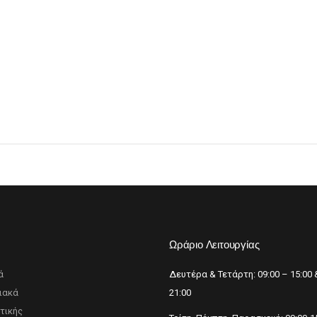
BARBER-ΧΤΕΝΕΣ
πουάν Silver
Κρέμες χεριών
έι Ρίζας
ωμομάσκες
p
Ωράριο Λειτουργίας
ά
Δευτέρα & Τετάρτη: 09:00 – 15:00 
ιακά
21:00
τικής