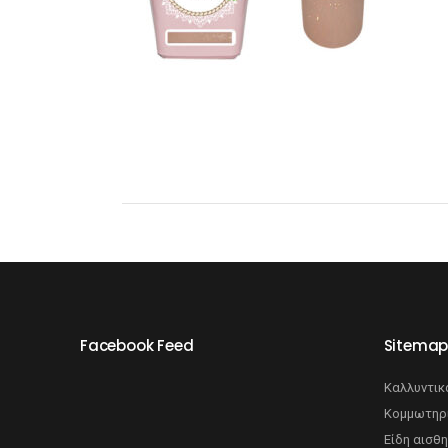
Σαμ
Μάσκα προσώπου
Αποσμητικά
Σπρ
Γάντια
Ξύρισμα
Χρ
Λουτήρες
Καρέκλες
Λουτήρες
Facebook Feed
Sitema
Καρέκλες
Καλλυντικ
Κομμωτηρ
Είδη αισθη