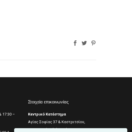
Οξυζενέ
Exclusive 100ml
Περμανάντ-Χημικά
VITA 60ml-100ml
RILKEN Silken color 60ml
WELLA Koleston perfect 60ml
Οξυζενέ
Περμανάντ-Χημικά
Στοιχεία επικοινωνίας
& 17:30 –
Κεντρικό Κατάστημα
Αγίας Σοφίας 37 & Καστριτσίου,
Θεσσαλονίκη (κέντρο),
+2311 242 246