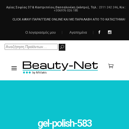
Αγίας Σοφίας 37 & Καστριτσίου,Θεσσαλονίκη (κέντρο), Τηλ.:
2311 242 246
, Κιν.:
+306976 026 185
CLICK AWAY! ΠΑΡΑΓΓΕΙΛΕ ONLINE ΚΑΙ ΜΕ ΠΑΡΑΛΑΒΗ ΑΠΟ ΤΟ ΚΑΤΑΣΤΗΜΑ!
Ο λογαριασμός μου
Αγαπημένα
Search
for:
gel-polish-583