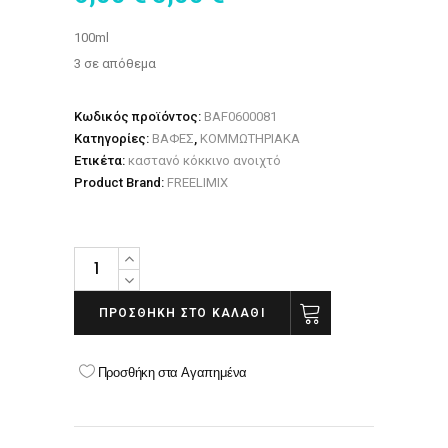
100ml
3 σε απόθεμα
Κωδικός προϊόντος:
BAF0600081
Κατηγορίες:
ΒΑΦΕΣ
,
ΚΟΜΜΩΤΗΡΙΑΚΑ
Ετικέτα:
καστανό κόκκινο ανοιχτό
Product Brand:
FREELIMIX
3ME
FREELIMIX
5.6
ΠΡΟΣΘΉΚΗ ΣΤΟ ΚΑΛΆΘΙ
ΚΑΣΤΑΝΟ
ΚΟΚΚΙΝΟ
Προσθήκη στα Αγαπημένα
ΑΝΟΙΧΤΟ
quantity