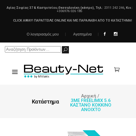
Αγίας Σοφίας 37 & Καστριτσίου,Θεσσαλονίκη (κέντρο), Τηλ.:
2311 242 246
, Κιν.:
+306976 026 185
CLICK AWAY! ΠΑΡΑΓΓΕΙΛΕ ONLINE ΚΑΙ ΜΕ ΠΑΡΑΛΑΒΗ ΑΠΟ ΤΟ ΚΑΤΑΣΤΗΜΑ!
Ο λογαριασμός μου
Αγαπημένα
Search
for:
Αρχική
/
3ME FREELIMIX 5.6
Κατάστημα
ΚΑΣΤΑΝΟ ΚΟΚΚΙΝΟ
ΑΝΟΙΧΤΟ