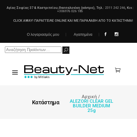
Αγίας Σοφίας 37 & Καστριτσίου,Θεσσαλονίκη (κέντρο), Τηλ.:
2311 242 246
, Κιν.:
+306976 026 185
CLICK AWAY! ΠΑΡΑΓΓΕΙΛΕ ONLINE ΚΑΙ ΜΕ ΠΑΡΑΛΑΒΗ ΑΠΟ ΤΟ ΚΑΤΑΣΤΗΜΑ!
Ο λογαριασμός μου
Αγαπημένα
Search
for:
Αρχική
/
ALEZORI CLEAR GEL
Κατάστημα
BUILDER MEDIUM
25g