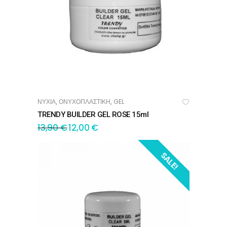
ΝΥΧΙΑ
ΟΝΥΧΟΠΛΑΣΤΙΚΗ
GEL
,
,
ΠΡΟΣΘΉΚΗ ΣΤΟ ΚΑΛΆΘΙ
TRENDY BUILDER GEL ROSE 15ml
13,90
€
12,00
€
SALE!