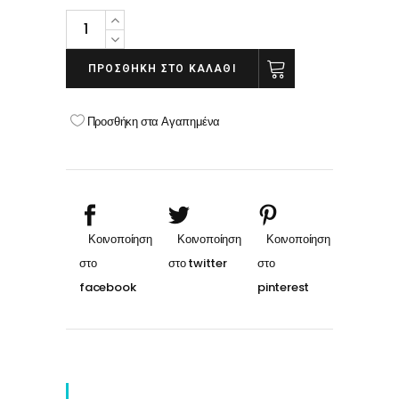
Alezori
Gel
polish
ΠΡΟΣΘΉΚΗ ΣΤΟ ΚΑΛΆΘΙ
MAUVE
12-
Προσθήκη στα Αγαπημένα
ΜΕΛΙΤΖΑΝΙ
quantity