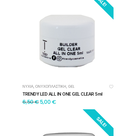
SALE!
ΝΥΧΙΑ
ΟΝΥΧΟΠΛΑΣΤΙΚΗ
GEL
,
,
ΠΡΟΣΘΉΚΗ ΣΤΟ ΚΑΛΆΘΙ
TRENDY LED ALL IN ONE GEL CLEAR 5ml
6,50
€
5,00
€
SALE!