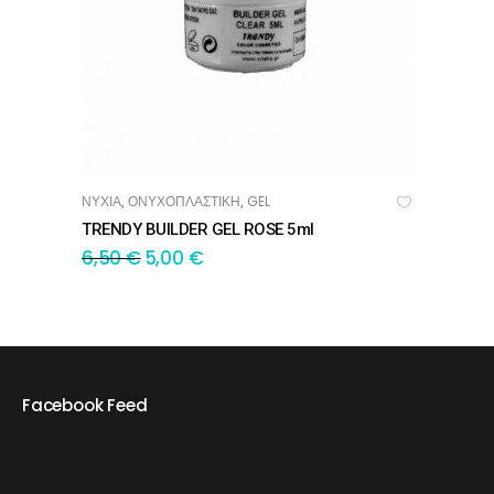
ΝΥΧΙΑ
ΟΝΥΧΟΠΛΑΣΤΙΚΗ
GEL
,
,
ΠΡΟΣΘΉΚΗ ΣΤΟ ΚΑΛΆΘΙ
TRENDY BUILDER GEL ROSE 5ml
6,50
€
5,00
€
Facebook Feed