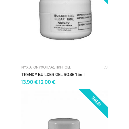
ΝΥΧΙΑ
ΟΝΥΧΟΠΛΑΣΤΙΚΗ
GEL
,
,
ΠΡΟΣΘΉΚΗ ΣΤΟ ΚΑΛΆΘΙ
TRENDY BUILDER GEL ROSE 15ml
13,90
€
12,00
€
SALE!