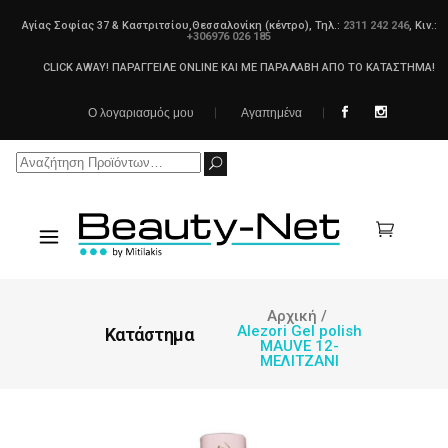
Αγίας Σοφίας 37 & Καστριτσίου,Θεσσαλονίκη (κέντρο), Τηλ.:
2311 242 246
, Κιν.:
+306976 026 185
CLICK AWAY! ΠΑΡΑΓΓΕΙΛΕ ONLINE ΚΑΙ ΜΕ ΠΑΡΑΛΑΒΗ ΑΠΟ ΤΟ ΚΑΤΑΣΤΗΜΑ!
Ο λογαριασμός μου
Αγαπημένα
Search
for:
Αρχική
/
Alezori Gel polish
Κατάστημα
MAUVE 12-
ΜΕΛΙΤΖΑΝΙ