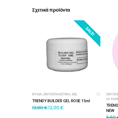
Σχετικά προϊόντα
SALE!
ΝΥΧΙΑ
ΟΝΥΧΟΠΛΑΣΤΙΚΗ
GEL
ΟΝΥΧΟ
,
,
ΠΡΟΣΘΉΚΗ ΣΤΟ ΚΑΛΆΘΙ
ΠΡ
uv soak
TRENDY BUILDER GEL ROSE 15ml
TRENDY
13,90
€
12,00
€
NEW
5,60