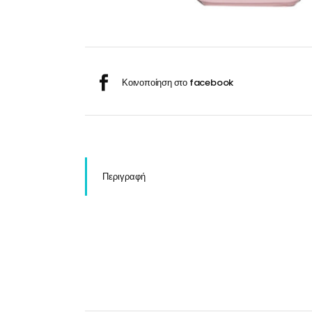
Σαμ
Μάσκα προσώπου
Αποσμητικά
Σπρ
Γάντια
Ξύρισμα
Χρ
Λουτήρες
Καρέκλες
Περιγραφή
Λουτήρες
Καρέκλες