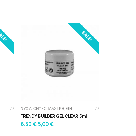
ALE!
SALE!
ΝΥΧΙΑ
ΟΝΥΧΟΠΛΑΣΤΙΚΗ
GEL
,
,
ΠΡΟΣΘΉΚΗ ΣΤΟ ΚΑΛΆΘΙ
TRENDY BUILDER GEL CLEAR 5ml
6,50
€
5,00
€