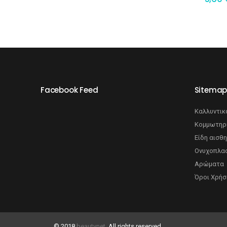
Facebook Feed
Sitema
Καλλυντικ
Κομμωτηρ
Είδη αισθη
Ονυχοπλασ
Αρώματα
Όροι Χρήσ
© 2018
beautynet
. All rights reserved.