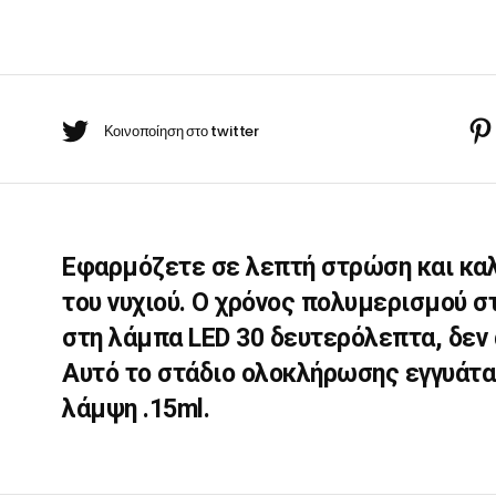
BARBER-ΧΤΕΝΕΣ
GOLD
πουάν Silver
Κρέμες χεριών
quantity
έι Ρίζας
ωμομάσκες
Εφαρμόζετε σε λεπτή στρώση και καλ
του νυχιού. Ο χρόνος πολυμερισμού στ
στη λάμπα LED 30 δευτερόλεπτα, δεν
Αυτό το στάδιο ολοκλήρωσης εγγυάτα
λάμψη .15ml.