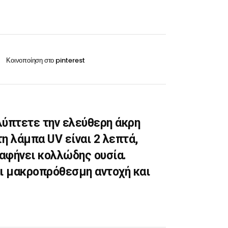
Οξυζενέ
Exclusive 100ml
Περμανάντ-Χημικά
VITA 60ml-100ml
RILKEN Silken color 60ml
WELLA Koleston perfect 60ml
Οξυζενέ
ύπτετε την ελεύθερη άκρη
Περμανάντ-Χημικά
η λάμπα UV είναι 2 λεπτά,
 αφήνει κολλώδης ουσία.
ι μακροπρόθεσμη αντοχή και