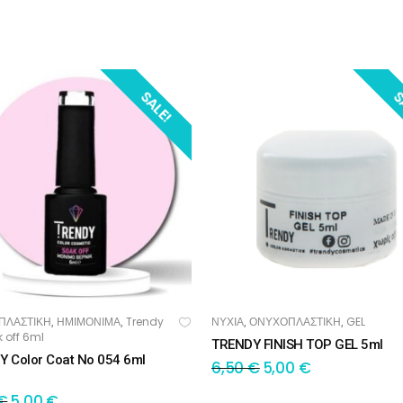
SALE!
S
ΠΛΑΣΤΙΚΗ
ΗΜΙΜΟΝΙΜΑ
Trendy
ΝΥΧΙΑ
ΟΝΥΧΟΠΛΑΣΤΙΚΗ
GEL
,
,
,
,
ΟΣΘΉΚΗ ΣΤΟ ΚΑΛΆΘΙ
ΠΡΟΣΘΉΚΗ ΣΤΟ ΚΑΛΆΘΙ
 off 6ml
TRENDY FINISH TOP GEL 5ml
 Color Coat No 054 6ml
6,50
€
5,00
€
€
5,00
€