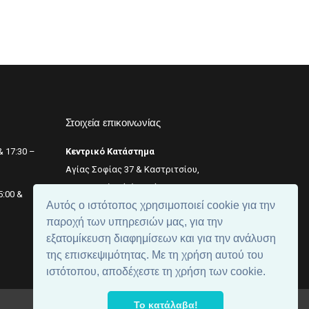
Στοιχεία επικοινωνίας
& 17:30 –
Κεντρικό Κατάστημα
Αγίας Σοφίας 37 & Καστριτσίου,
Θεσσαλονίκη (κέντρο),
+2311 242 246
5:00 &
Αυτός ο ιστότοπος χρησιμοποιεί cookie για την
Αριθμός ΓΕΜΗ: 059299204000
παροχή των υπηρεσιών μας, για την
εξατομίκευση διαφημίσεων και για την ανάλυση
της επισκεψιμότητας. Με τη χρήση αυτού του
ιστότοπου, αποδέχεστε τη χρήση των cookie.
Το κατάλαβα!