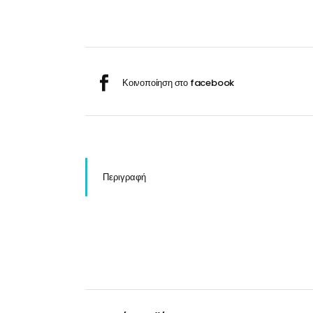
Σαμ
Μάσκα προσώπου
Αποσμητικά
Σπρ
Γάντια
Ξύρισμα
Χρ
Λουτήρες
Καρέκλες
Περιγραφή
Λουτήρες
Καρέκλες