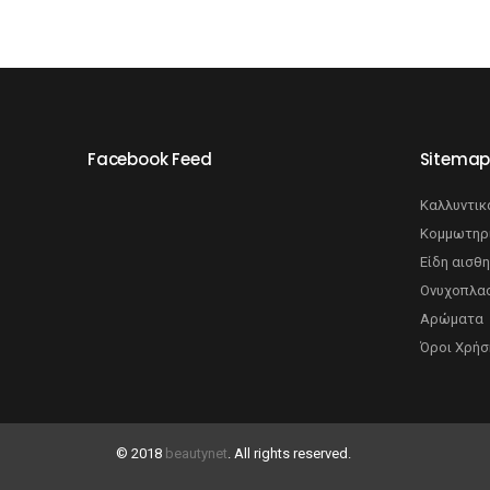
Facebook Feed
Sitema
Καλλυντικ
Κομμωτηρ
Είδη αισθη
Ονυχοπλασ
Αρώματα
Όροι Χρήσ
© 2018
beautynet
. All rights reserved.