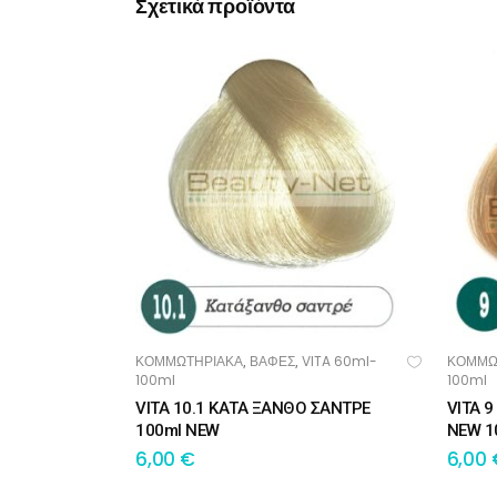
Σχετικά προϊόντα
ΚΟΜΜΩΤΗΡΙΑΚΑ
ΒΑΦΕΣ
VITA 60ml-
ΚΟΜΜΩ
,
,
ΠΡΟΣΘΉΚΗ ΣΤΟ ΚΑΛΆΘΙ
ΠΡ
100ml
100ml
VITA 10.1 ΚΑΤΑ ΞΑΝΘΟ ΣΑΝΤΡΕ
VITA 
100ml NEW
NEW 1
6,00
€
6,00