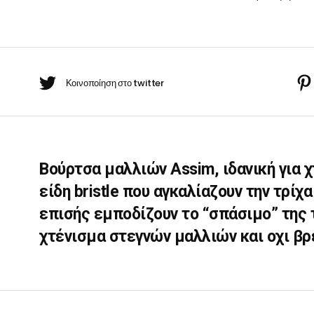
514
BARBER-ΧΤΕΝΕΣ
quantity
πουάν Silver
Κρέμες χεριών
έι Ρίζας
ωμομάσκες
Βούρτσα μαλλιών Assim, ιδανική για 
είδη bristle που αγκαλίαζουν την τρίχ
επισής εμποδίζουν το “σπάσιμο” της τ
χτένισμα στεγνών μαλλιών και οχι β