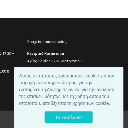
Στοιχεία επικοινωνίας
& 17:30 –
Κεντρικό Κατάστημα
Αγίας Σοφίας 37 & Καστριτσίου,
Θεσσαλονίκη (κέντρο),
+2311 242 246
5:00 &
Αυτός ο ιστότοπος χρησιμοποιεί cookie για την
Αριθμός ΓΕΜΗ: 059299204000
παροχή των υπηρεσιών μας, για την
εξατομίκευση διαφημίσεων και για την ανάλυση
της επισκεψιμότητας. Με τη χρήση αυτού του
ιστότοπου, αποδέχεστε τη χρήση των cookie.
Το κατάλαβα!