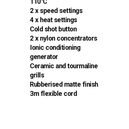
110°C
2 x speed settings
4 x heat settings
Cold shot button
2 x nylon concentrators
Ionic conditioning
generator
Ceramic and tourmaline
grills
Rubberised matte finish
3m flexible cord