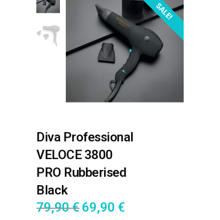
SALE!
Diva Professional
VELOCE 3800
PRO Rubberised
Black
79,90
€
69,90
€