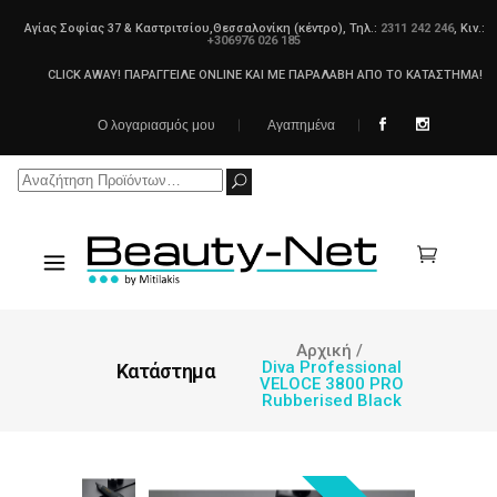
Αγίας Σοφίας 37 & Καστριτσίου,Θεσσαλονίκη (κέντρο), Τηλ.:
2311 242 246
, Κιν.:
+306976 026 185
CLICK AWAY! ΠΑΡΑΓΓΕΙΛΕ ONLINE ΚΑΙ ΜΕ ΠΑΡΑΛΑΒΗ ΑΠΟ ΤΟ ΚΑΤΑΣΤΗΜΑ!
Ο λογαριασμός μου
Αγαπημένα
Search
for:
Αρχική
/
Diva Professional
Κατάστημα
VELOCE 3800 PRO
Rubberised Black