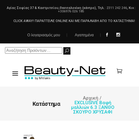
Αγίας Σοφίας 37 & Καστριτσίου,Θεσσαλονίκη (κέντρο), Τηλ.:
2311 242 246
, Κιν.:
+306976 026 185
CLICK AWAY! ΠΑΡΑΓΓΕΙΛΕ ONLINE ΚΑΙ ΜΕ ΠΑΡΑΛΑΒΗ ΑΠΟ ΤΟ ΚΑΤΑΣΤΗΜΑ!
Ο λογαριασμός μου
Αγαπημένα
Search
for:
Αρχική
/
EXCLUSIVE Βαφή
Κατάστημα
μαλλιών 6.3 ΞΑΝΘΟ
ΣΚΟΥΡΟ ΧΡΥΣΑΦΙ