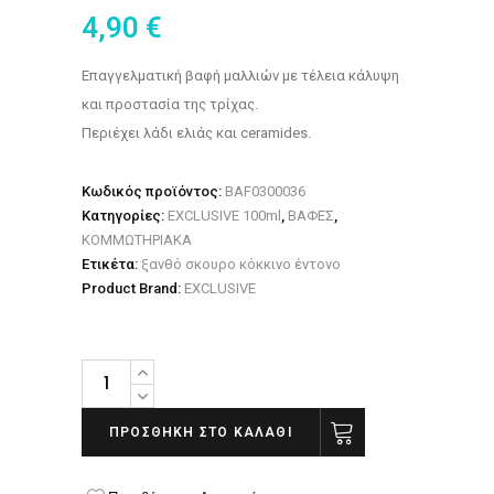
4,90
€
Επαγγελματική βαφή μαλλιών με τέλεια κάλυψη
και προστασία της τρίχας.
Περιέχει λάδι ελιάς και ceramides.
Κωδικός προϊόντος:
BAF0300036
Κατηγορίες:
EXCLUSIVE 100ml
,
ΒΑΦΕΣ
,
ΚΟΜΜΩΤΗΡΙΑΚΑ
Ετικέτα:
ξανθό σκουρο κόκκινο έντονο
Product Brand:
EXCLUSIVE
EXCLUSIVE
Βαφή
μαλλιών
ΠΡΟΣΘΉΚΗ ΣΤΟ ΚΑΛΆΘΙ
6.66
ΞΑΝΘΟ