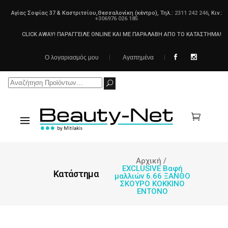
Αγίας Σοφίας 37 & Καστριτσίου,Θεσσαλονίκη (κέντρο), Τηλ.:
2311 242 246
, Κιν.:
+306976 026 185
CLICK AWAY! ΠΑΡΑΓΓΕΙΛΕ ONLINE ΚΑΙ ΜΕ ΠΑΡΑΛΑΒΗ ΑΠΟ ΤΟ ΚΑΤΑΣΤΗΜΑ!
Ο λογαριασμός μου
Αγαπημένα
Search
for:
Αρχική
/
EXCLUSIVE Βαφή
Κατάστημα
μαλλιών 6.66 ΞΑΝΘΟ
ΣΚΟΥΡΟ ΚΟΚΚΙΝΟ
ΕΝΤΟΝΟ