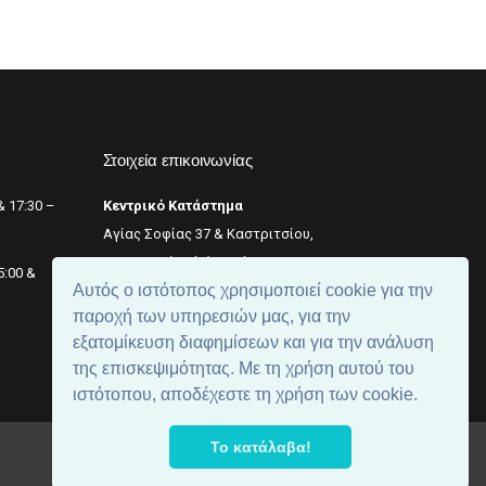
Στοιχεία επικοινωνίας
& 17:30 –
Κεντρικό Κατάστημα
Αγίας Σοφίας 37 & Καστριτσίου,
Θεσσαλονίκη (κέντρο),
+2311 242 246
5:00 &
Αυτός ο ιστότοπος χρησιμοποιεί cookie για την
Αριθμός ΓΕΜΗ: 059299204000
παροχή των υπηρεσιών μας, για την
εξατομίκευση διαφημίσεων και για την ανάλυση
της επισκεψιμότητας. Με τη χρήση αυτού του
ιστότοπου, αποδέχεστε τη χρήση των cookie.
Το κατάλαβα!