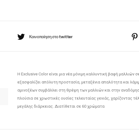
BARBER-ΧΤΕΝΕΣ
πουάν Silver
Κρέμες χεριών
έι Ρίζας
ωμομάσκες
Η Exclusive Color είναι μια νέα μόνιμη καλλυντική βαφή μαλλιών σ
εξασφαλίζει απόλυτη προστασία, μεταξένια απαλότητα και λάμψ
αμινοξέων συμβάλλει στη θρέψη των μαλλιών και στην αναδόμηση
πλούσια σε χρωστικές ουσίες τελευταίας γενιάς, χαρίζοντας τ
μεγάλης διάρκειας. Διατίθεται σε 60 χρώματα