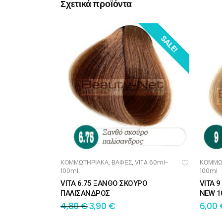
Σχετικά προϊόντα
SALE!
ΚΟΜΜΩΤΗΡΙΑΚΑ
ΒΑΦΕΣ
VITA 60ml-
ΚΟΜΜΩ
,
,
ΠΡΟΣΘΉΚΗ ΣΤΟ ΚΑΛΆΘΙ
ΠΡ
100ml
100ml
VITA 6.75 ΞΑΝΘΟ ΣΚΟΥΡΟ
VITA 
ΠΑΛΙΣΑΝΔΡΟΣ
NEW 1
4,80
€
3,90
€
6,00