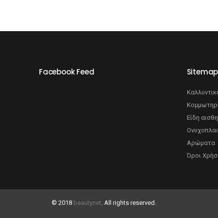
Facebook Feed
Sitema
Καλλυντικ
Κομμωτηρ
Είδη αισθη
Ονυχοπλασ
Αρώματα
Όροι Χρήσ
© 2018
beautynet
. All rights reserved.