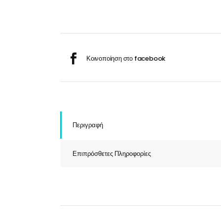
Σαμ
Μάσκα προσώπου
Αποσμητικά
Σπρ
Γάντια
Ξύρισμα
Χρ
Λουτήρες
Καρέκλες
Περιγραφή
Επιπρόσθετες Πληροφορίες
Λουτήρες
Καρέκλες