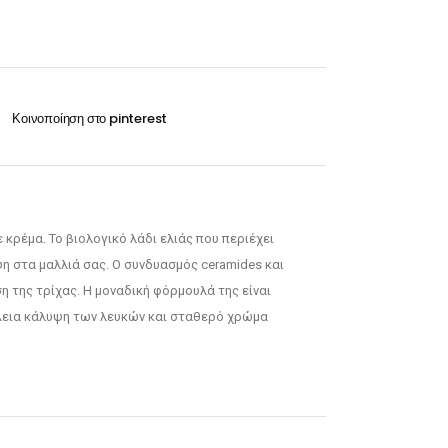
Οξυζενέ
Exclusive 100ml
Περμανάντ-Χημικά
VITA 60ml-100ml
RILKEN Silken color 60ml
WELLA Koleston perfect 60ml
Οξυζενέ
ε κρέμα. Το βιολογικό λάδι ελιάς που περιέχει
Περμανάντ-Χημικά
η στα μαλλιά σας. Ο συνδυασμός ceramides και
 της τρίχας. Η μοναδική φόρμουλά της είναι
έλεια κάλυψη των λευκών και σταθερό χρώμα