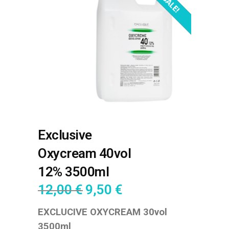
OUT OF STOCK!
SALE!
Exclusive
Oxycream 40vol
12% 3500ml
12,00
€
9,50
€
EXCLUCIVE OXYCREAM 30vol
3500ml