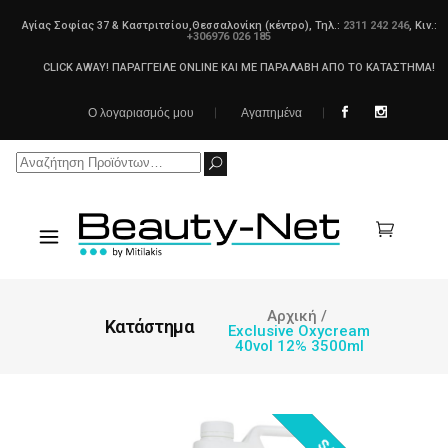
Αγίας Σοφίας 37 & Καστριτσίου,Θεσσαλονίκη (κέντρο), Τηλ.:
2311 242 246
, Κιν.:
+306976 026 185
CLICK AWAY! ΠΑΡΑΓΓΕΙΛΕ ONLINE ΚΑΙ ΜΕ ΠΑΡΑΛΑΒΗ ΑΠΟ ΤΟ ΚΑΤΑΣΤΗΜΑ!
Ο λογαριασμός μου
Αγαπημένα
Search
for:
Αρχική
/
Κατάστημα
Exclusive Oxycream
40vol 12% 3500ml