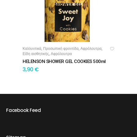
Καλλυντικά
Προσωπική φροντίδα
Αφρόλουτρα
,
,
,
ΠΡΟΣΘΉΚΗ ΣΤΟ ΚΑΛΆΘΙ
Είδη αισθητικής
Αφρόλουτρα
,
HELENSON SHOWER GEL COOKIES 500ml
3,90
€
Facebook Feed