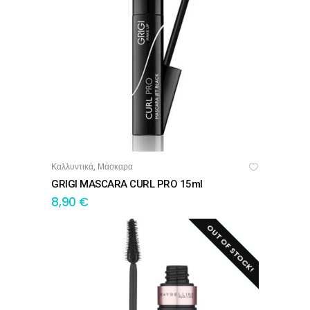
Καλλυντικά
Μάσκαρα
,
ΠΡΟΣΘΉΚΗ ΣΤΟ ΚΑΛΆΘΙ
GRIGI MASCARA CURL PRO 15ml
8,90
€
OUT OF STOCK!
SALE!