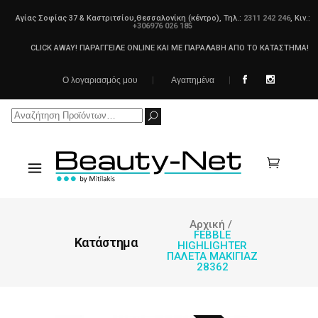
Αγίας Σοφίας 37 & Καστριτσίου,Θεσσαλονίκη (κέντρο), Τηλ.:
2311 242 246
, Κιν.:
+306976 026 185
CLICK AWAY! ΠΑΡΑΓΓΕΙΛΕ ONLINE ΚΑΙ ΜΕ ΠΑΡΑΛΑΒΗ ΑΠΟ ΤΟ ΚΑΤΑΣΤΗΜΑ!
Ο λογαριασμός μου
Αγαπημένα
Search
for:
Αρχική
/
FEBBLE
Κατάστημα
HIGHLIGHTER
ΠΑΛΕΤΑ ΜΑΚΙΓΙΑΖ
28362