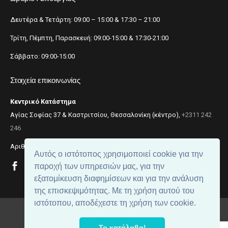
Δευτέρα & Τετάρτη: 09:00 – 15:00 & 17:30 – 21:00
Τρίτη, Πέμπτη, Παρασκευή: 09:00-15:00 & 17:30-21:00
Σάββατο: 09:00-15:00
Στοιχεία επικοινωνίας
Κεντρικό Κατάστημα
Αγίας Σοφίας 37 & Καστριτσίου, Θεσσαλονίκη (κέντρο),
+2311 242
246
Αριθμός ΓΕΜΗ: 059299204000
Αυτός ο ιστότοπος χρησιμοποιεί cookie για την
παροχή των υπηρεσιών μας, για την
εξατομίκευση διαφημίσεων και για την ανάλυση
της επισκεψιμότητας. Με τη χρήση αυτού του
ιστότοπου, αποδέχεστε τη χρήση των cookie.
© 2018
beautynet
. All rights reserved.
Το κατάλαβα!