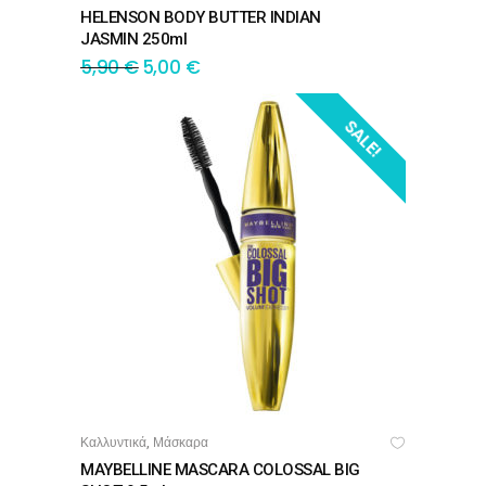
HELENSON BODY BUTTER INDIAN
JASMIN 250ml
5,90
€
5,00
€
SALE!
Καλλυντικά
Μάσκαρα
,
ΠΡΟΣΘΉΚΗ ΣΤΟ ΚΑΛΆΘΙ
MAYBELLINE MASCARA COLOSSAL BIG