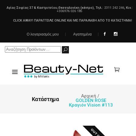
Αγίας Σοφίας 37 & Καστριτσίου,Θεσσαλονίκη (κέντρο), Τηλ.:
2311 242 246
, Κιν.:
+306976 026 185
CLICK AWAY! ΠΑΡΑΓΓΕΙΛΕ ONLINE ΚΑΙ ΜΕ ΠΑΡΑΛΑΒΗ ΑΠΟ ΤΟ ΚΑΤΑΣΤΗΜΑ!
Ο λογαριασμός μου
Αγαπημένα
Search
for:
Αρχική
/
Κατάστημα
GOLDEN ROSE
Κραγιόν Vision #113