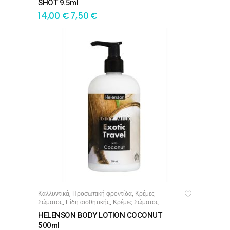
SHOT 9.5ml
14,00
€
7,50
€
Καλλυντικά
Προσωπική φροντίδα
Κρέμες
,
,
ΠΡΟΣΘΉΚΗ ΣΤΟ ΚΑΛΆΘΙ
Σώματος
Είδη αισθητικής
Κρέμες Σώματος
,
,
HELENSON BODY LOTION COCONUT
500ml