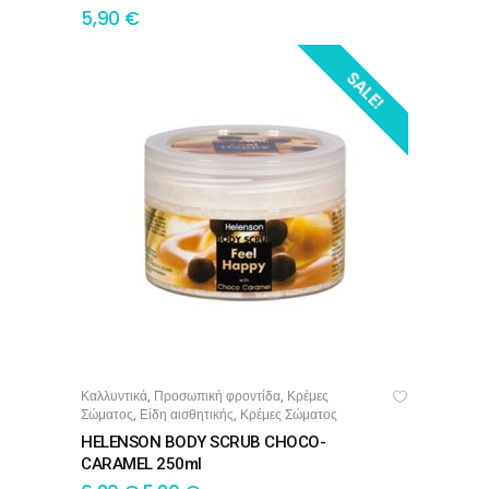
5,90
€
SALE!
Καλλυντικά
Προσωπική φροντίδα
Κρέμες
,
,
ΠΡΟΣΘΉΚΗ ΣΤΟ ΚΑΛΆΘΙ
Σώματος
Είδη αισθητικής
Κρέμες Σώματος
,
,
HELENSON BODY SCRUB CHOCO-
CARAMEL 250ml