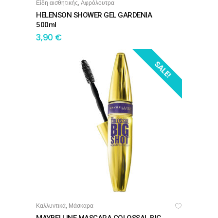
Είδη αισθητικής
Αφρόλουτρα
,
HELENSON SHOWER GEL GARDENIA
500ml
3,90
€
SALE!
Καλλυντικά
Μάσκαρα
,
ΠΡΟΣΘΉΚΗ ΣΤΟ ΚΑΛΆΘΙ