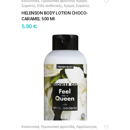
Καλλυντικά
Προσωπική φροντίδα
Κρέμες
,
,
ΠΡΟΣΘΉΚΗ ΣΤΟ ΚΑΛΆΘΙ
Σώματος
Είδη αισθητικής
Κρέμες Σώματος
,
,
HELENSON BODY LOTION CHOCO-
CARAMEL 500 Ml
5,90
€
Καλλυντικά
Προσωπική φροντίδα
Αφρόλουτρα
,
,
,
ΠΡΟΣΘΉΚΗ ΣΤΟ ΚΑΛΆΘΙ