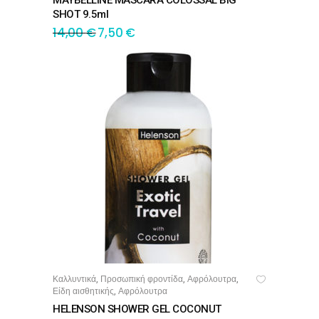
MAYBELLINE MASCARA COLOSSAL BIG
SHOT 9.5ml
14,00
€
7,50
€
Καλλυντικά
Προσωπική φροντίδα
Αφρόλουτρα
,
,
,
ΠΡΟΣΘΉΚΗ ΣΤΟ ΚΑΛΆΘΙ
Είδη αισθητικής
Αφρόλουτρα
,
HELENSON SHOWER GEL COCONUT