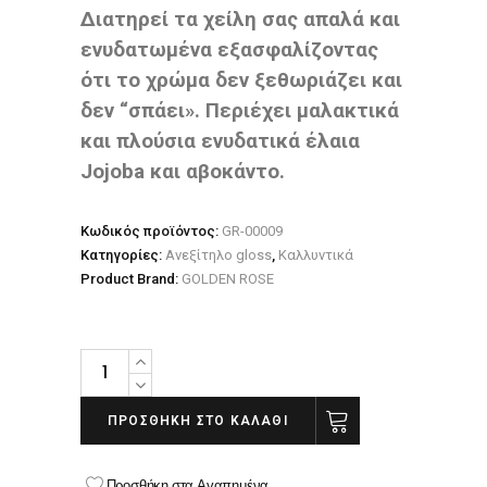
Διατηρεί τα χείλη σας απαλά και
ενυδατωμένα εξασφαλίζοντας
ότι το χρώμα δεν ξεθωριάζει και
δεν “σπάει». Περιέχει μαλακτικά
και πλούσια ενυδατικά έλαια
Jojoba και αβοκάντο.
Κωδικός προϊόντος:
GR-00009
Κατηγορίες:
Ανεξίτηλο gloss
,
Καλλυντικά
Product Brand:
GOLDEN ROSE
GOLDEN
ROSE
Soft
ΠΡΟΣΘΉΚΗ ΣΤΟ ΚΑΛΆΘΙ
&
Matte
Προσθήκη στα Αγαπημένα