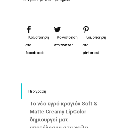
Creamy
LipColor
#109
quantity
Περιγραφή
Το νέο υγρό κραγιόν Soft &
Matte Creamy LipColor
δημιουργεί ματ
αποτέλεσμα στα χείλη,