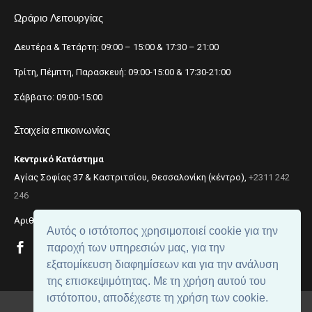
Ωράριο Λειτουργίας
Δευτέρα & Τετάρτη: 09:00 – 15:00 & 17:30 – 21:00
Τρίτη, Πέμπτη, Παρασκευή: 09:00-15:00 & 17:30-21:00
Σάββατο: 09:00-15:00
Στοιχεία επικοινωνίας
Κεντρικό Κατάστημα
Αγίας Σοφίας 37 & Καστριτσίου, Θεσσαλονίκη (κέντρο),
+2311 242
246
Αριθμός ΓΕΜΗ: 059299204000
Αυτός ο ιστότοπος χρησιμοποιεί cookie για την
παροχή των υπηρεσιών μας, για την
εξατομίκευση διαφημίσεων και για την ανάλυση
της επισκεψιμότητας. Με τη χρήση αυτού του
ιστότοπου, αποδέχεστε τη χρήση των cookie.
© 2018
beautynet
. All rights reserved.