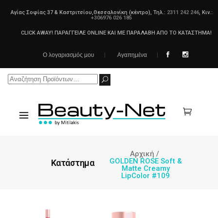
Αγίας Σοφίας 37 & Καστριτσίου,Θεσσαλονίκη (κέντρο), Τηλ.:
2311 242 246
, Κιν.:
+306976 026 185
CLICK AWAY! ΠΑΡΑΓΓΕΙΛΕ ONLINE ΚΑΙ ΜΕ ΠΑΡΑΛΑΒΗ ΑΠΟ ΤΟ ΚΑΤΑΣΤΗΜΑ!
Ο λογαριασμός μου
Αγαπημένα
Search
for:
Αρχική
/
GOLDEN ROSE Soft &
Κατάστημα
Matte Creamy
LipColor #109