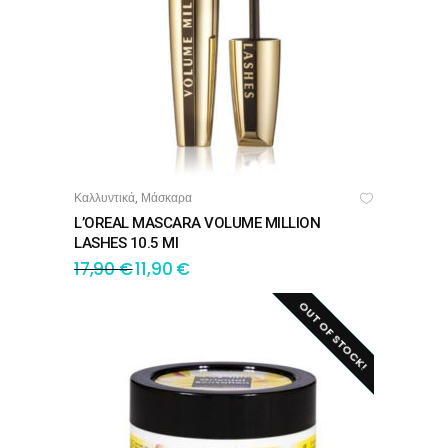
Καλλυντικά
Μάσκαρα
,
ΠΡΟΣΘΉΚΗ ΣΤΟ ΚΑΛΆΘΙ
L’OREAL MASCARA VOLUME MILLION
LASHES 10.5 Ml
17,90
€
11,90
€
OUT OF STOCK!
SALE!