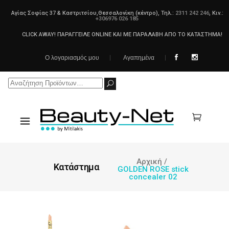
Αγίας Σοφίας 37 & Καστριτσίου,Θεσσαλονίκη (κέντρο), Τηλ.:
2311 242 246
, Κιν.:
+306976 026 185
CLICK AWAY! ΠΑΡΑΓΓΕΙΛΕ ONLINE ΚΑΙ ΜΕ ΠΑΡΑΛΑΒΗ ΑΠΟ ΤΟ ΚΑΤΑΣΤΗΜΑ!
Ο λογαριασμός μου
Αγαπημένα
Search
for:
Αρχική
/
Κατάστημα
GOLDEN ROSE stick
concealer 02