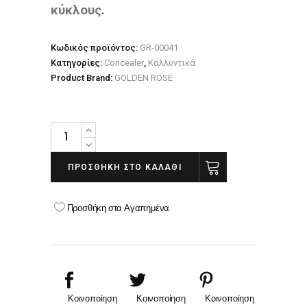
κύκλους.
Κωδικός προϊόντος:
GR-00041
Κατηγορίες:
Concealer
,
Καλλυντικά
Product Brand:
GOLDEN ROSE
GOLDEN
ROSE
stick
ΠΡΟΣΘΉΚΗ ΣΤΟ ΚΑΛΆΘΙ
concealer
02
Προσθήκη στα Αγαπημένα
quantity