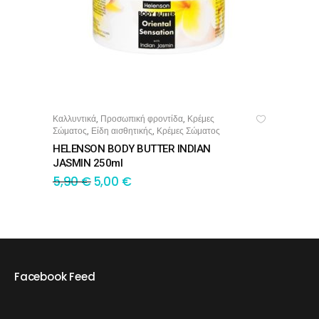
Καλλυντικά
Προσωπική φροντίδα
Κρέμες
,
,
ΔΙΑΒΆΣΤΕ ΠΕΡΙΣΣΌΤΕΡΑ
Σώματος
Είδη αισθητικής
Κρέμες Σώματος
,
,
HELENSON BODY BUTTER INDIAN
JASMIN 250ml
5,90
€
5,00
€
Facebook Feed