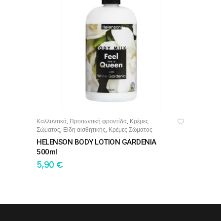
Καλλυντικά
Προσωπική φροντίδα
Κρέμες
,
,
ΠΡΟΣΘΉΚΗ ΣΤΟ ΚΑΛΆΘΙ
Σώματος
Είδη αισθητικής
Κρέμες Σώματος
,
,
HELENSON BODY LOTION GARDENIA
500ml
5,90
€