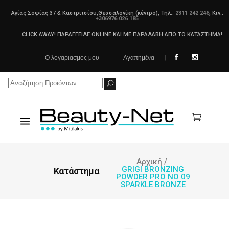
Αγίας Σοφίας 37 & Καστριτσίου,Θεσσαλονίκη (κέντρο), Τηλ.:
2311 242 246
, Κιν.:
+306976 026 185
CLICK AWAY! ΠΑΡΑΓΓΕΙΛΕ ONLINE ΚΑΙ ΜΕ ΠΑΡΑΛΑΒΗ ΑΠΟ ΤΟ ΚΑΤΑΣΤΗΜΑ!
Ο λογαριασμός μου
Αγαπημένα
Search
for:
Αρχική
/
GRIGI BRONZING
Κατάστημα
POWDER PRO NO 09
SPARKLE BRONZE