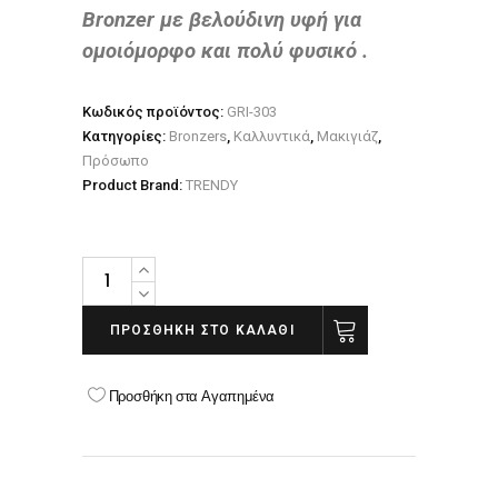
Bronzer με βελούδινη υφή για
ομοιόμορφο και πολύ φυσικό .
Κωδικός προϊόντος:
GRI-303
Κατηγορίες:
Bronzers
,
Καλλυντικά
,
Μακιγιάζ
,
Πρόσωπο
Product Brand:
TRENDY
GRIGI
BRONZING
POWDER
ΠΡΟΣΘΉΚΗ ΣΤΟ ΚΑΛΆΘΙ
PRO
NO
Προσθήκη στα Αγαπημένα
09
SPARKLE
BRONZE