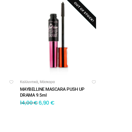
OUT OF STOCK!
SALE!
Καλλυντικά
Μάσκαρα
,
ΔΙΑΒΆΣΤΕ ΠΕΡΙΣΣΌΤΕΡΑ
MAYBELLINE MASCARA PUSH UP
DRAMA 9.5ml
14,00
€
6,90
€