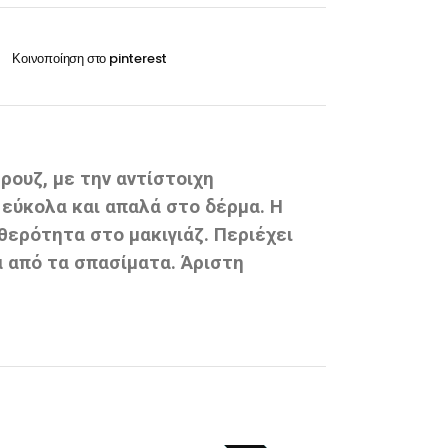
Οξυζενέ
Exclusive 100ml
Περμανάντ-Χημικά
VITA 60ml-100ml
RILKEN Silken color 60ml
WELLA Koleston perfect 60ml
ρουζ, με την αντίστοιχη
εύκολα και απαλά στο δέρμα. Η
Οξυζενέ
θερότητα στο μακιγιάζ. Περιέχει
Περμανάντ-Χημικά
 από τα σπασίματα. Άριστη