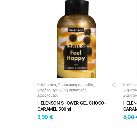
Καλλυντικά
Προσωπική φροντίδα
Καλλυντ
,
,
ΠΡΟΣΘΉΚΗ ΣΤΟ ΚΑΛΆΘΙ
ΠΡ
Αφρόλουτρα
Είδη αισθητικής
Σώματο
,
,
Αφρόλουτρα
Σώματο
HELENSON SHOWER GEL CHOCO-
HELEN
CARAMEL 500ml
CARAM
3,90
€
5,90