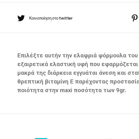
BARBER-ΧΤΕΝΕΣ
ON
πουάν Silver
Κρέμες χεριών
13
ΣΚΟΥΡΟ
έι Ρίζας
ΣΑΠΙΟ
ΜΗΛΟ
ωμομάσκες
quantity
Επιλέξτε αυτήν την ελαφριά φόρμουλα του 
εξαιρετικά ελαστική υφή που εφαρμόζεται 
μακρά της διάρκεια εγγυάται άνεση και στα
θρεπτική βιταμίνη Ε παρέχοντας προστασία
ποιότητα στην maxi ποσότητα των 9gr.