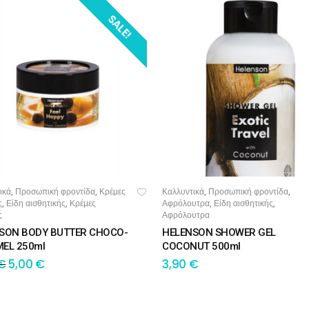
SALE!
ικά
Προσωπική φροντίδα
Κρέμες
Καλλυντικά
Προσωπική φροντίδα
,
,
,
,
ΟΣΘΉΚΗ ΣΤΟ ΚΑΛΆΘΙ
ΠΡΟΣΘΉΚΗ ΣΤΟ ΚΑΛΆΘΙ
ς
Είδη αισθητικής
Κρέμες
Αφρόλουτρα
Είδη αισθητικής
,
,
,
,
ς
Αφρόλουτρα
SON BODY BUTTER CHOCO-
HELENSON SHOWER GEL
EL 250ml
COCONUT 500ml
€
5,00
€
3,90
€