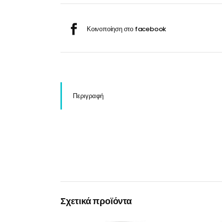
Σαμ
Μάσκα προσώπου
Αποσμητικά
Σπρ
Γάντια
Ξύρισμα
Χρ
Λουτήρες
Καρέκλες
Περιγραφή
Λουτήρες
Καρέκλες
Σχετικά προϊόντα