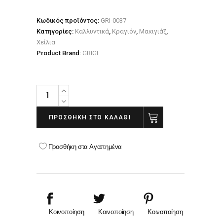
Κωδικός προϊόντος:
GRI-0037
Κατηγορίες:
Καλλυντικά
,
Κραγιόν
,
Μακιγιάζ
,
Χείλια
Product Brand:
GRIGI
GRIGI
MATTE
LIPSTICK
ΠΡΟΣΘΉΚΗ ΣΤΟ ΚΑΛΆΘΙ
NO
45
Προσθήκη στα Αγαπημένα
quantity