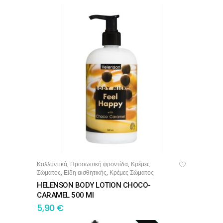
Καλλυντικά
Προσωπική φροντίδα
Κρέμες
,
,
ΠΡΟΣΘΉΚΗ ΣΤΟ ΚΑΛΆΘΙ
Σώματος
Είδη αισθητικής
Κρέμες Σώματος
,
,
HELENSON BODY LOTION CHOCO-
CARAMEL 500 Ml
5,90
€