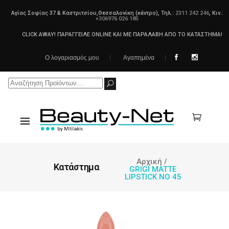
Αγίας Σοφίας 37 & Καστριτσίου,Θεσσαλονίκη (κέντρο), Τηλ.:
2311 242 246
, Κιν.:
+306976 026 185
CLICK AWAY! ΠΑΡΑΓΓΕΙΛΕ ONLINE ΚΑΙ ΜΕ ΠΑΡΑΛΑΒΗ ΑΠΟ ΤΟ ΚΑΤΑΣΤΗΜΑ!
Ο λογαριασμός μου
Αγαπημένα
Search
for:
Αρχική
/
Κατάστημα
GRIGI MATTE
LIPSTICK NO 45