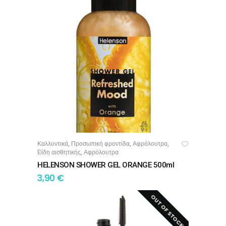
Καλλυντικά
Προσωπική φροντίδα
Αφρόλουτρα
,
,
,
ΠΡΟΣΘΉΚΗ ΣΤΟ ΚΑΛΆΘΙ
Είδη αισθητικής
Αφρόλουτρα
,
HELENSON SHOWER GEL ORANGE 500ml
3,90
€
OUT OF STOCK!
SALE!