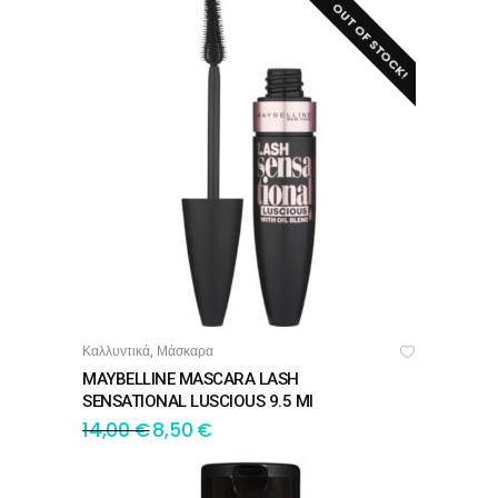
OUT OF STOCK!
SALE!
Καλλυντικά
Μάσκαρα
,
ΔΙΑΒΆΣΤΕ ΠΕΡΙΣΣΌΤΕΡΑ
MAYBELLINE MASCARA LASH
SENSATIONAL LUSCIOUS 9.5 Ml
14,00
€
8,50
€