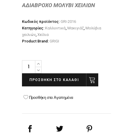
ΑΔΙΑΒΡΟΧΟ ΜΟΛΥΒΙ ΧΕΙΛΙΩΝ
Κωδικός προϊόντος:
GRI-2016
Κατηγορίες:
Καλλυντικά
,
Μακιγιάζ
,
Μολύβια
χειλιών
,
Χείλια
Product Brand:
GRIGI
GRIGI
WATERPROOF
LIP
ΠΡΟΣΘΉΚΗ ΣΤΟ ΚΑΛΆΘΙ
SILKY
PENCIL
Προσθήκη στα Αγαπημένα
NO
16
warm
nude