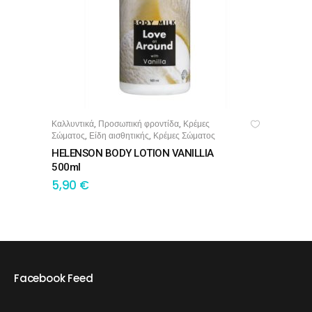
Καλλυντικά
Προσωπική φροντίδα
Κρέμες
,
,
ΠΡΟΣΘΉΚΗ ΣΤΟ ΚΑΛΆΘΙ
Σώματος
Είδη αισθητικής
Κρέμες Σώματος
,
,
HELENSON BODY LOTION VANILLIA
500ml
5,90
€
Facebook Feed