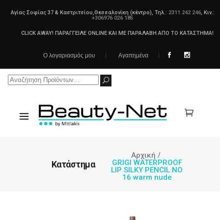
Αγίας Σοφίας 37 & Καστριτσίου,Θεσσαλονίκη (κέντρο), Τηλ.:
2311 242 246
, Κιν.:
+306976 026 185
CLICK AWAY! ΠΑΡΑΓΓΕΙΛΕ ONLINE ΚΑΙ ΜΕ ΠΑΡΑΛΑΒΗ ΑΠΟ ΤΟ ΚΑΤΑΣΤΗΜΑ!
Ο λογαριασμός μου
Αγαπημένα
Search
for:
Αρχική
/
GRIGI WATERPROOF
Κατάστημα
LIP SILKY PENCIL NO
16 warm nude