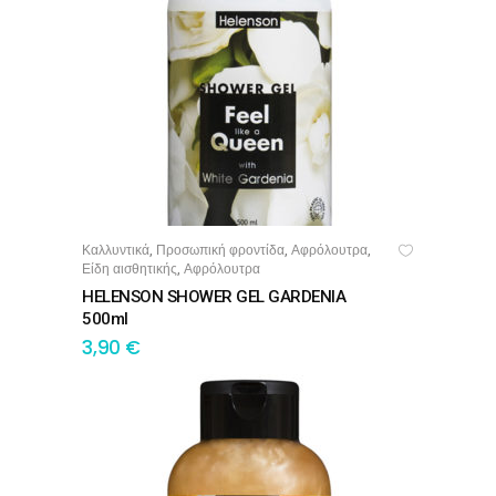
Καλλυντικά
Προσωπική φροντίδα
Αφρόλουτρα
,
,
,
ΠΡΟΣΘΉΚΗ ΣΤΟ ΚΑΛΆΘΙ
Είδη αισθητικής
Αφρόλουτρα
,
HELENSON SHOWER GEL GARDENIA
500ml
3,90
€