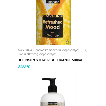
Καλλυντικά
Προσωπική φροντίδα
Αφρόλουτρα
,
,
,
ΠΡΟΣΘΉΚΗ ΣΤΟ ΚΑΛΆΘΙ
Είδη αισθητικής
Αφρόλουτρα
,
HELENSON SHOWER GEL ORANGE 500ml
3,90
€