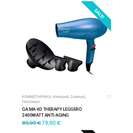
SALE!
ΚΟΜΜΩΤΗΡΙΑΚΑ
Ηλεκτρικές Συσκευές
,
,
ΠΡΟΣΘΉΚΗ ΣΤΟ ΚΑΛΆΘΙ
Πιστολάκια
GA.MA 4D THERAPY LEGGERO
2400WATT ANTI-AGING
89,90
€
79,90
€