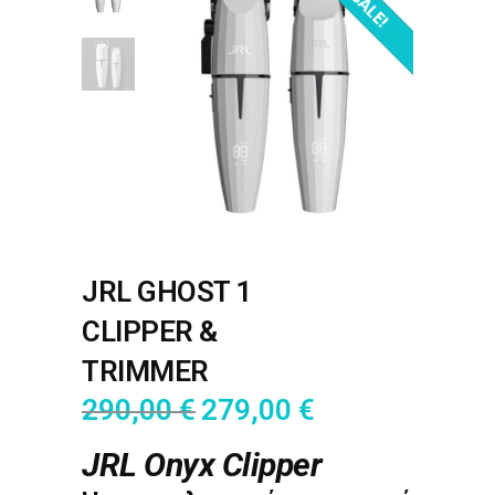
OUT OF STOCK!
SALE!
JRL GHOST 1
CLIPPER &
TRIMMER
290,00
€
279,00
€
JRL Onyx Clipper