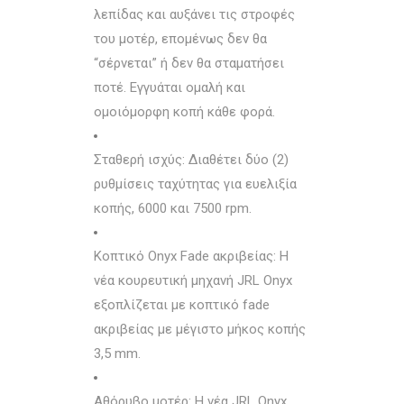
λεπίδας και αυξάνει τις στροφές
του μοτέρ, επομένως δεν θα
“σέρνεται” ή δεν θα σταματήσει
ποτέ. Εγγυάται ομαλή και
ομοιόμορφη κοπή κάθε φορά.
Σταθερή ισχύς: Διαθέτει δύο (2)
ρυθμίσεις ταχύτητας για ευελιξία
κοπής, 6000 και 7500 rpm.
Κοπτικό Onyx Fade ακριβείας: Η
νέα κουρευτική μηχανή JRL Onyx
εξοπλίζεται με κοπτικό fade
ακριβείας με μέγιστο μήκος κοπής
3,5 mm.
Αθόρυβο μοτέρ: Η νέα JRL Onyx