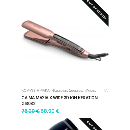
OUT OF STOCK!
SALE!
ΚΟΜΜΩΤΗΡΙΑΚΑ
Ηλεκτρικές Συσκευές
Μασιές
,
,
ΔΙΑΒΆΣΤΕ ΠΕΡΙΣΣΌΤΕΡΑ
GA.MA ΜΑΣΙΑ X-WIDE 3D ION KERATION
GI3032
75,90
€
68,90
€