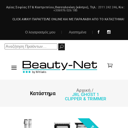
Αγίας Σοφίας 37 & Καστριτσίου,Θεσσαλονίκη (κέντρο), Τηλ.:
2311 242 246
, Κιν.:
+306976 026 185
CLICK AWAY! ΠΑΡΑΓΓΕΙΛΕ ONLINE ΚΑΙ ΜΕ ΠΑΡΑΛΑΒΗ ΑΠΟ ΤΟ ΚΑΤΑΣΤΗΜΑ!
Ο λογαριασμός μου
Αγαπημένα
Search
for:
Αρχική
/
Κατάστημα
JRL GHOST 1
CLIPPER & TRIMMER