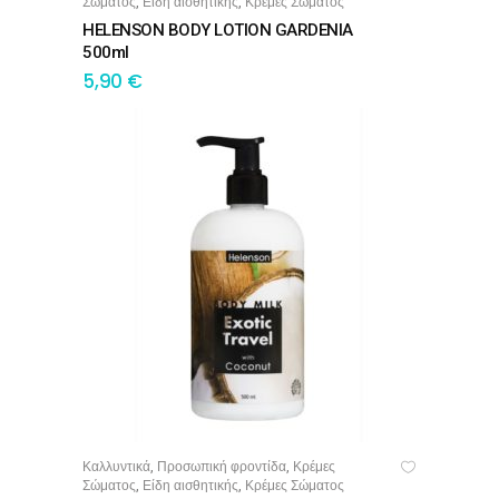
Σώματος
Είδη αισθητικής
Κρέμες Σώματος
,
,
HELENSON BODY LOTION GARDENIA
500ml
5,90
€
Καλλυντικά
Προσωπική φροντίδα
Κρέμες
,
,
ΠΡΟΣΘΉΚΗ ΣΤΟ ΚΑΛΆΘΙ
Σώματος
Είδη αισθητικής
Κρέμες Σώματος
,
,