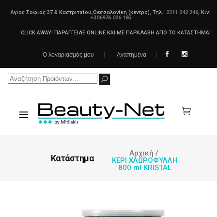
Αγίας Σοφίας 37 & Καστριτσίου,Θεσσαλονίκη (κέντρο), Τηλ.:
2311 242 246
, Κιν.:
+306976 026 185
CLICK AWAY! ΠΑΡΑΓΓΕΙΛΕ ONLINE ΚΑΙ ΜΕ ΠΑΡΑΛΑΒΗ ΑΠΟ ΤΟ ΚΑΤΑΣΤΗΜΑ!
Ο λογαριασμός μου
Αγαπημένα
Search
for:
Αρχική
/
Κατάστημα
ΚΕΡΙ ΧΛΩΡΟΦΥΛΛΗ
800 ml KRISTAL