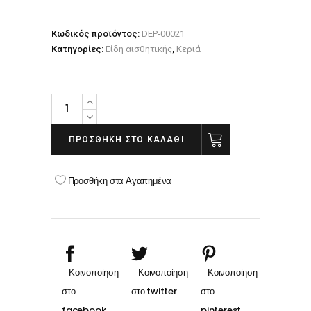
Κωδικός προϊόντος:
DEP-00021
Κατηγορίες:
Είδη αισθητικής
,
Κεριά
ΚΕΡΙ
ΧΛΩΡΟΦΥΛΛΗ
800
ΠΡΟΣΘΉΚΗ ΣΤΟ ΚΑΛΆΘΙ
ml
KRISTAL
Προσθήκη στα Αγαπημένα
quantity