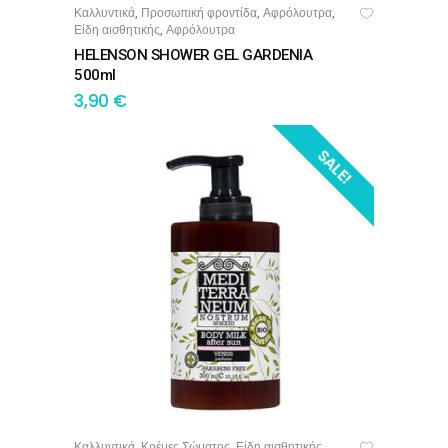
Καλλυντικά
Προσωπική φροντίδα
Αφρόλουτρα
,
,
,
ΠΡΟΣΘΉΚΗ ΣΤΟ ΚΑΛΆΘΙ
Είδη αισθητικής
Αφρόλουτρα
,
HELENSON SHOWER GEL GARDENIA
500ml
3,90
€
SALE!
Καλλυντικά
Κρέμες Σώματος
Είδη αισθητικής
,
,
,