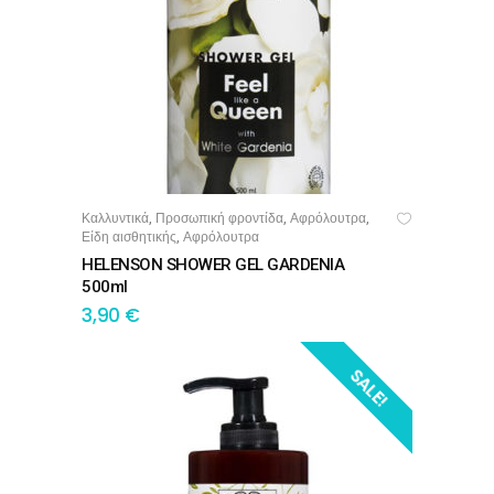
Καλλυντικά
Προσωπική φροντίδα
Αφρόλουτρα
,
,
,
ΠΡΟΣΘΉΚΗ ΣΤΟ ΚΑΛΆΘΙ
Είδη αισθητικής
Αφρόλουτρα
,
HELENSON SHOWER GEL GARDENIA
500ml
3,90
€
SALE!