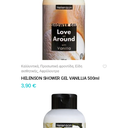
Καλλυντικά
Προσωπική φροντίδα
Είδη
,
,
ΠΡΟΣΘΉΚΗ ΣΤΟ ΚΑΛΆΘΙ
αισθητικής
Αφρόλουτρα
,
HELENSON SHOWER GEL VANILLIA 500ml
3,90
€