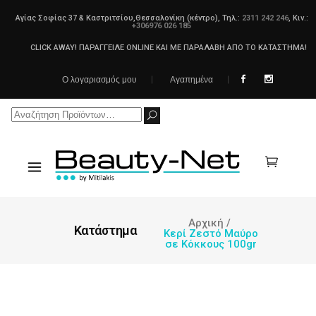
Αγίας Σοφίας 37 & Καστριτσίου,Θεσσαλονίκη (κέντρο), Τηλ.:
2311 242 246
, Κιν.:
+306976 026 185
CLICK AWAY! ΠΑΡΑΓΓΕΙΛΕ ONLINE ΚΑΙ ΜΕ ΠΑΡΑΛΑΒΗ ΑΠΟ ΤΟ ΚΑΤΑΣΤΗΜΑ!
Ο λογαριασμός μου
Αγαπημένα
Search
for:
Αρχική
/
Κατάστημα
Κερί Ζεστό Μαύρο
σε Κόκκους 100gr