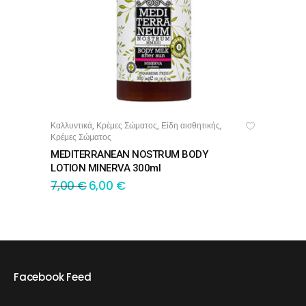
Καλλυντικά
Κρέμες Σώματος
Είδη αισθητικής
,
,
,
ΠΡΟΣΘΉΚΗ ΣΤΟ ΚΑΛΆΘΙ
Κρέμες Σώματος
MEDITERRANEAN NOSTRUM BODY
LOTION MINERVA 300ml
7,00
€
6,00
€
Facebook Feed