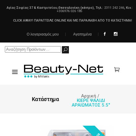
Αγίας Σοφίας 37 & Καστριτσίου,Θεσσαλονίκη (κέντρο), Τηλ.:
2311 242 246
, Κιν.:
+306976 026 185
CLICK AWAY! ΠΑΡΑΓΓΕΙΛΕ ONLINE ΚΑΙ ΜΕ ΠΑΡΑΛΑΒΗ ΑΠΟ ΤΟ ΚΑΤΑΣΤΗΜΑ!
Ο λογαριασμός μου
Αγαπημένα
Search
for:
Αρχική
/
Κατάστημα
KIEPE ΨΑΛΙΔΙ
ΑΡΑΙΩΜΑΤΟΣ 5.5″