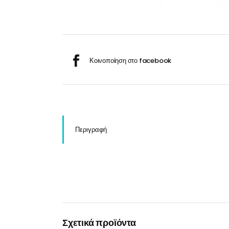
Σαμ
Μάσκα προσώπου
Αποσμητικά
Σπρ
Γάντια
Ξύρισμα
Χρ
Λουτήρες
Καρέκλες
Περιγραφή
Λουτήρες
Καρέκλες
Σχετικά προϊόντα