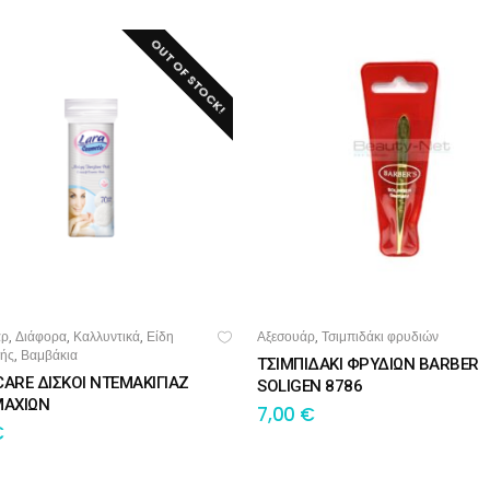
OUT OF STOCK!
άρ
Διάφορα
Καλλυντικά
Είδη
Αξεσουάρ
Τσιμπιδάκι φρυδιών
,
,
,
,
ΑΒΆΣΤΕ ΠΕΡΙΣΣΌΤΕΡΑ
ΠΡΟΣΘΉΚΗ ΣΤΟ ΚΑΛΆΘΙ
κής
Βαμβάκια
,
ΤΣΙΜΠΙΔΑΚΙ ΦΡΥΔΙΩΝ BARBER
CARE ΔΙΣΚΟΙ ΝΤΕΜΑΚΙΓΙΑΖ
SOLIGEN 8786
ΜΑΧΙΩΝ
7,00
€
€