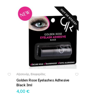
OUT OF STOCK!
Αξεσουάρ
Βλεφαρίδες
,
ΔΙΑΒΆΣΤΕ ΠΕΡΙΣΣΌΤΕΡΑ
Golden Rose Eyelashes Adhesive
Black 3ml
4,00
€