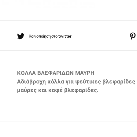
BARBER-ΧΤΕΝΕΣ
πουάν Silver
Κρέμες χεριών
έι Ρίζας
ωμομάσκες
ΚΟΛΛΑ ΒΛΕΦΑΡΙΔΩΝ ΜΑΥΡΗ
Αδιάβροχη κόλλα για ψεύτικες βλεφαρίδες 
μαύρες και καφέ βλεφαρίδες.