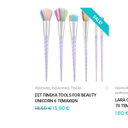
SALE!
Αξεσουάρ
Καλλυντικά
Πινέλα
Αξεσου
,
,
ΠΡΟΣΘΉΚΗ ΣΤΟ ΚΑΛΆΘΙ
ΔΙ
αισθητι
ΣΕΤ ΠΙΝΕΛΑ TOOLS FOR BEAUTY
LARA 
UNICORN 6 ΤΕΜΑΧΙΩΝ
70 ΤΕ
18,50
€
15,90
€
1,80