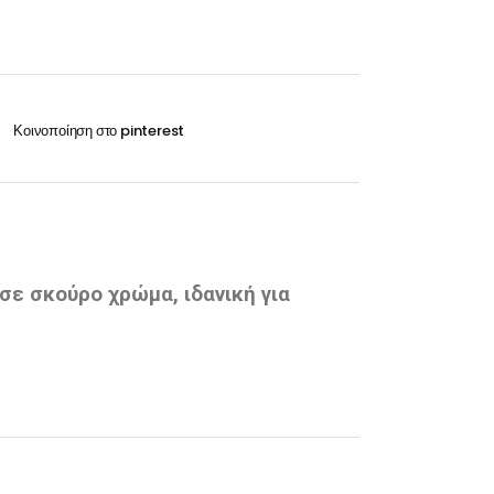
Οξυζενέ
Exclusive 100ml
Περμανάντ-Χημικά
VITA 60ml-100ml
RILKEN Silken color 60ml
WELLA Koleston perfect 60ml
Οξυζενέ
Περμανάντ-Χημικά
σε σκούρο χρώμα, ιδανική για