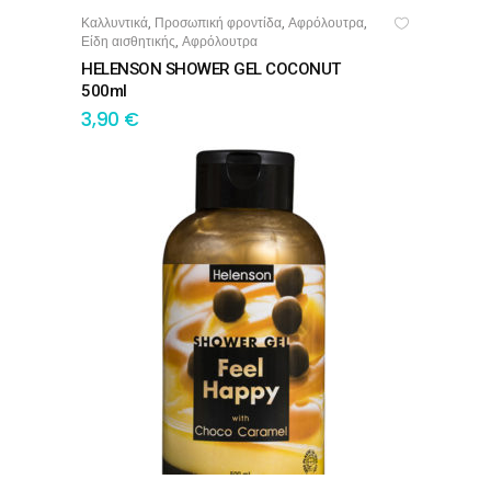
Καλλυντικά
Προσωπική φροντίδα
Αφρόλουτρα
,
,
,
ΠΡΟΣΘΉΚΗ ΣΤΟ ΚΑΛΆΘΙ
Είδη αισθητικής
Αφρόλουτρα
,
HELENSON SHOWER GEL COCONUT
500ml
3,90
€