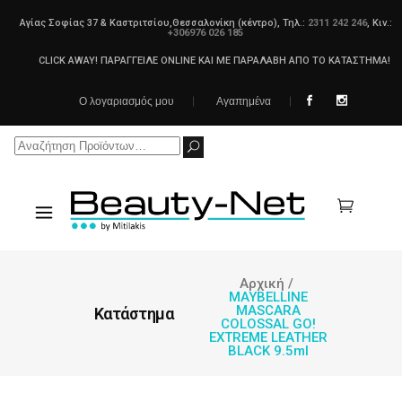
Αγίας Σοφίας 37 & Καστριτσίου,Θεσσαλονίκη (κέντρο), Τηλ.:
2311 242 246
, Κιν.:
+306976 026 185
CLICK AWAY! ΠΑΡΑΓΓΕΙΛΕ ONLINE ΚΑΙ ΜΕ ΠΑΡΑΛΑΒΗ ΑΠΟ ΤΟ ΚΑΤΑΣΤΗΜΑ!
Ο λογαριασμός μου
Αγαπημένα
Search
for:
Αρχική
/
MAYBELLINE
MASCARA
Κατάστημα
COLOSSAL GO!
EXTREME LEATHER
BLACK 9.5ml