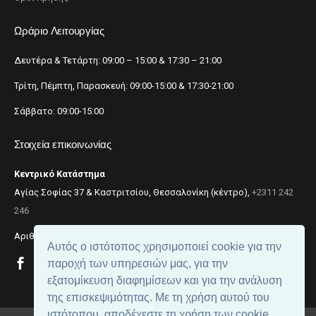
Ωράριο Λειτουργίας
Δευτέρα & Τετάρτη: 09:00 – 15:00 & 17:30 – 21:00
Τρίτη, Πέμπτη, Παρασκευή: 09:00-15:00 & 17:30-21:00
Σάββατο: 09:00-15:00
Στοιχεία επικοινωνίας
Κεντρικό Κατάστημα
Αγίας Σοφίας 37 & Καστριτσίου, Θεσσαλονίκη (κέντρο),
+2311 242
246
Αριθμός ΓΕΜΗ: 059299204000
Αυτός ο ιστότοπος χρησιμοποιεί cookie για την
παροχή των υπηρεσιών μας, για την
εξατομίκευση διαφημίσεων και για την ανάλυση
της επισκεψιμότητας. Με τη χρήση αυτού του
ιστότοπου, αποδέχεστε τη χρήση των cookie.