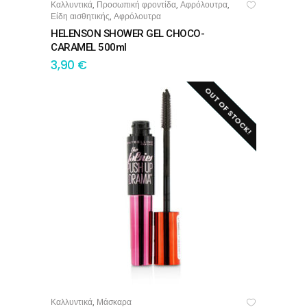
Καλλυντικά
Προσωπική φροντίδα
Αφρόλουτρα
,
,
,
ΠΡΟΣΘΉΚΗ ΣΤΟ ΚΑΛΆΘΙ
Είδη αισθητικής
Αφρόλουτρα
,
HELENSON SHOWER GEL CHOCO-
CARAMEL 500ml
3,90
€
OUT OF STOCK!
SALE!
Καλλυντικά
Μάσκαρα
,
ΔΙΑΒΆΣΤΕ ΠΕΡΙΣΣΌΤΕΡΑ