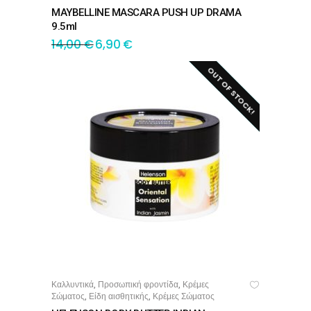
MAYBELLINE MASCARA PUSH UP DRAMA
9.5ml
14,00
€
6,90
€
OUT OF STOCK!
SALE!
Καλλυντικά
Προσωπική φροντίδα
Κρέμες
,
,
ΔΙΑΒΆΣΤΕ ΠΕΡΙΣΣΌΤΕΡΑ
Σώματος
Είδη αισθητικής
Κρέμες Σώματος
,
,