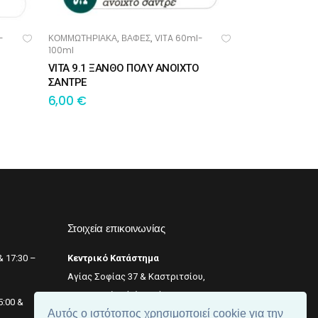
-
ΚΟΜΜΩΤΗΡΙΑΚΑ
ΒΑΦΕΣ
VITA 60ml-
,
,
ΠΡΟΣΘΉΚΗ ΣΤΟ ΚΑΛΆΘΙ
100ml
VITA 9.1 ΞΑΝΘΟ ΠΟΛΥ ΑΝΟΙΧΤΟ
ΣΑΝΤΡΕ
6,00
€
Στοιχεία επικοινωνίας
& 17:30 –
Κεντρικό Κατάστημα
Αγίας Σοφίας 37 & Καστριτσίου,
Θεσσαλονίκη (κέντρο),
+2311 242 246
5:00 &
Αυτός ο ιστότοπος χρησιμοποιεί cookie για την