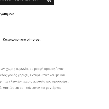
Οξυζενέ
Exclusive 100ml
Περμανάντ-Χημικά
Αγαπημένα
VITA 60ml-100ml
RILKEN Silken color 60ml
WELLA Koleston perfect 60ml
Οξυζενέ
Περμανάντ-Χημικά
λλιών, χωρίς αμμωνία, σε μορφή κρέμας. Ένας
νέας γενιάς χαρίζει, εκτυφλωτική λάμψη και
υψη των λευκών, χωρίς αμμωνία που προσφέρει
. Διατίθεται σε 18 έντονες και μοντέρνες