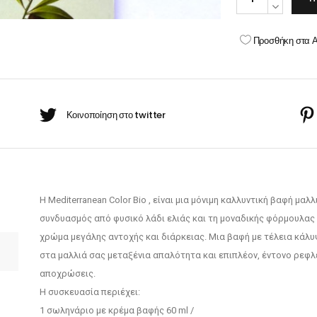
BARBER-ΧΤΕΝΕΣ
μαλλιών
πουάν Silver
Κρέμες χεριών
Mediterranean
Προσθήκη στα 
Bio
έι Ρίζας
Set(non
ammonia)
ωμομάσκες
7/4
ΞΑΝΘΟ
ΧΑΛΚΙΝΟ
quantity
Η Μediterranean Color Bio , είναι μια μόνιμη καλλυντική βαφή μα
συνδυασμός από φυσικό λάδι ελιάς και τη μοναδικής φόρμουλας 
χρώμα μεγάλης αντοχής και διάρκειας. Μια βαφή με τέλεια κάλ
στα μαλλιά σας μεταξένια απαλότητα και επιπλέον, έντονο ρεφλέ
αποχρώσεις.
Η συσκευασία περιέχει:
1 σωληνάριο με κρέμα βαφής 60 ml /