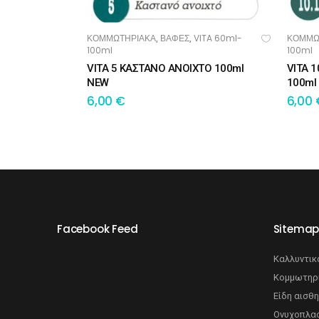
ΚΟΜΜΩΤΗΡΙΑΚΑ
ΒΑΦΕΣ
VITA 60ml-
ΚΟΜΜΩ
,
,
ΠΡΟΣΘΉΚΗ ΣΤΟ ΚΑΛΆΘΙ
ΠΡ
100ml
100ml
VITA 5 ΚΑΣΤΑΝΟ ΑΝΟΙΧΤΟ 100ml
VITA 
NEW
100ml
6,00
€
6,00
Facebook Feed
Sitema
Καλλυντικ
Κομμωτηρ
Είδη αισθη
Ονυχοπλασ