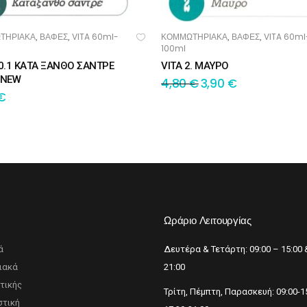
ΤΗΡΙΑΚΑ
ΒΑΦΕΣ
VITA 60ml-
ΚΟΜΜΩΤΗΡΙΑΚΑ
ΒΑΦΕΣ
VITA 60ml
,
,
,
,
ΟΣΘΉΚΗ ΣΤΟ ΚΑΛΆΘΙ
ΠΡΟΣΘΉΚΗ ΣΤΟ ΚΑΛΆΘΙ
100ml
10.1 ΚΑΤΑ ΞΑΝΘΟ ΣΑΝΤΡΕ
VITA 2. ΜΑΥΡΟ
 NEW
4,80
€
3,90
€
€
p
Ωράριο Λειτουργίας
ά
Δευτέρα & Τετάρτη: 09:00 – 15:00 
ιακά
21:00
τικής
Τρίτη, Πέμπτη, Παρασκευή: 09:00-1
τική