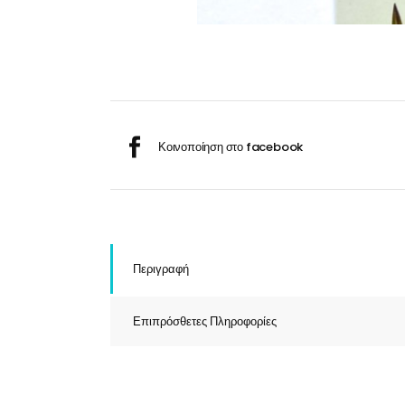
Σαμ
Μάσκα προσώπου
Αποσμητικά
Σπρ
Γάντια
Ξύρισμα
Χρ
Λουτήρες
Καρέκλες
Περιγραφή
Λουτήρες
Επιπρόσθετες Πληροφορίες
Καρέκλες