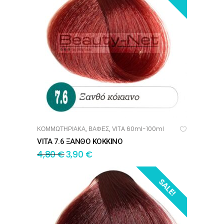
ΚΟΜΜΩΤΗΡΙΑΚΑ
ΒΑΦΕΣ
VITA 60ml-100ml
,
,
ΠΡΟΣΘΉΚΗ ΣΤΟ ΚΑΛΆΘΙ
VITA 7.6 ΞΑΝΘΟ ΚΟΚΚΙΝΟ
4,80
€
3,90
€
SALE!