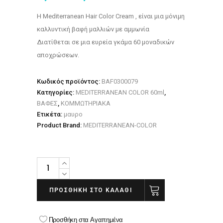
H Mediterranean Hair Color Cream , είναι μια μόνιμη
καλλυντική βαφή μαλλιών με αμμωνία
Διατίθεται σε μια ευρεία γκάμα 60 μοναδικών
αποχρώσεων.
Κωδικός προϊόντος:
BAF0300079
Κατηγορίες:
MEDITERRANEAN COLOR 60ml
,
ΒΑΦΕΣ
,
ΚΟΜΜΩΤΗΡΙΑΚΑ
Ετικέτα:
μαυρο
Product Brand:
MEDITERRANEAN-COLOR
Βαφή
μαλλιών
Mediterranean
ΠΡΟΣΘΉΚΗ ΣΤΟ ΚΑΛΆΘΙ
color
cream
Προσθήκη στα Αγαπημένα