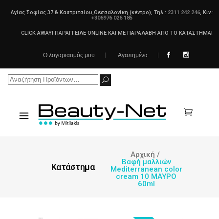
Αγίας Σοφίας 37 & Καστριτσίου,Θεσσαλονίκη (κέντρο), Τηλ.:
2311 242 246
, Κιν.:
+306976 026 185
CLICK AWAY! ΠΑΡΑΓΓΕΙΛΕ ONLINE ΚΑΙ ΜΕ ΠΑΡΑΛΑΒΗ ΑΠΟ ΤΟ ΚΑΤΑΣΤΗΜΑ!
Ο λογαριασμός μου
Αγαπημένα
Search
for:
Αρχική
/
Βαφή μαλλιών
Κατάστημα
Mediterranean color
cream 10 ΜΑΥΡΟ
60ml