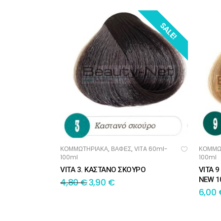
SALE!
ΚΟΜΜΩΤΗΡΙΑΚΑ
ΒΑΦΕΣ
VITA 60ml-
ΚΟΜΜΩ
,
,
ΠΡΟΣΘΉΚΗ ΣΤΟ ΚΑΛΆΘΙ
ΠΡ
100ml
100ml
VITA 3. ΚΑΣΤΑΝΟ ΣΚΟΥΡΟ
VITA 
NEW 1
4,80
€
3,90
€
6,00