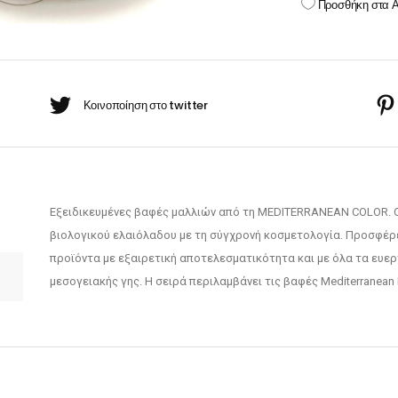
Προσθήκη στα 
BARBER-ΧΤΕΝΕΣ
color
πουάν Silver
Κρέμες χεριών
cream
MEDITERRANEAN
έι Ρίζας
COLOR
30
ωμομάσκες
ΚΑΣΤΑΝΟ
ΣΚΟΥΡΟ
quantity
Εξειδικευμένες βαφές μαλλιών από τη MEDITERRANEAN COLOR. Ο
βιολογικού ελαιόλαδου με τη σύγχρονή κοσμετολογία. Προσφέρ
προϊόντα με εξαιρετική αποτελεσματικότητα και με όλα τα ευε
μεσογειακής γης. Η σειρά περιλαμβάνει τις βαφές Mediterranean 