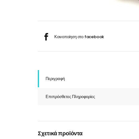
Σαμ
Μάσκα προσώπου
Αποσμητικά
Σπρ
Γάντια
Ξύρισμα
Χρ
Λουτήρες
Καρέκλες
Περιγραφή
Επιπρόσθετες Πληροφορίες
Λουτήρες
Καρέκλες
Σχετικά προϊόντα