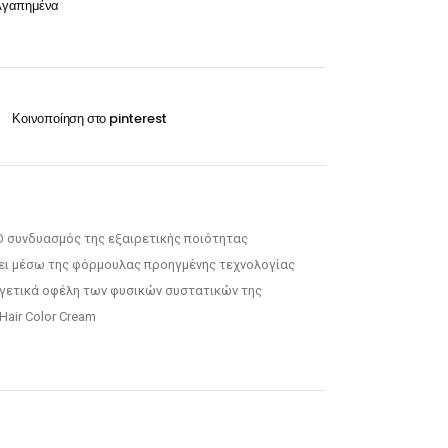
Αγαπημένα
Οξυζενέ
Exclusive 100ml
Περμανάντ-Χημικά
VITA 60ml-100ml
RILKEN Silken color 60ml
WELLA Koleston perfect 60ml
Οξυζενέ
 συνδυασμός της εξαιρετικής ποιότητας
Περμανάντ-Χημικά
ει μέσω της φόρμουλας προηγμένης τεχνολογίας
ργετικά οφέλη των φυσικών συστατικών της
Hair Color Cream