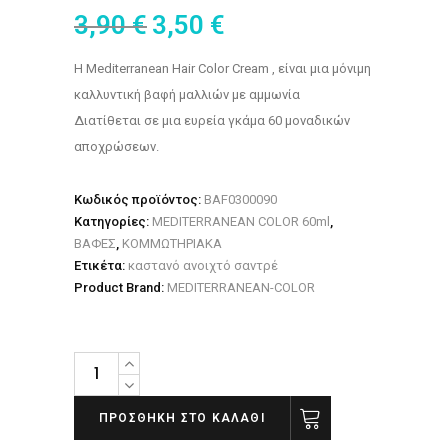
3,90
€
3,50
€
H Mediterranean Hair Color Cream , είναι μια μόνιμη
καλλυντική βαφή μαλλιών με αμμωνία
Διατίθεται σε μια ευρεία γκάμα 60 μοναδικών
αποχρώσεων.
Κωδικός προϊόντος:
BAF0300090
Κατηγορίες:
MEDITERRANEAN COLOR 60ml
,
ΒΑΦΕΣ
,
ΚΟΜΜΩΤΗΡΙΑΚΑ
Ετικέτα:
καστανό ανοιχτό σαντρέ
Product Brand:
MEDITERRANEAN-COLOR
Βαφή
μαλλιών
Mediterranean
ΠΡΟΣΘΉΚΗ ΣΤΟ ΚΑΛΆΘΙ
color