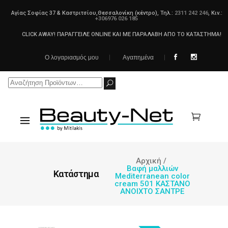
Αγίας Σοφίας 37 & Καστριτσίου,Θεσσαλονίκη (κέντρο), Τηλ.:
2311 242 246
, Κιν.:
+306976 026 185
CLICK AWAY! ΠΑΡΑΓΓΕΙΛΕ ONLINE ΚΑΙ ΜΕ ΠΑΡΑΛΑΒΗ ΑΠΟ ΤΟ ΚΑΤΑΣΤΗΜΑ!
Ο λογαριασμός μου
Αγαπημένα
Search
for:
Αρχική
/
Βαφή μαλλιών
Κατάστημα
Mediterranean color
cream 501 ΚΑΣΤΑΝΟ
ΑΝΟΙΧΤΟ ΣΑΝΤΡΕ