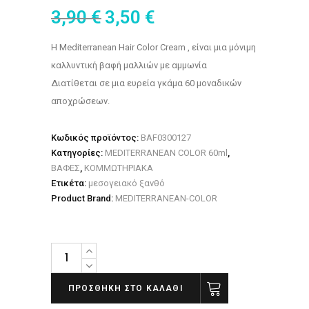
3,90
€
3,50
€
H Mediterranean Hair Color Cream , είναι μια μόνιμη
καλλυντική βαφή μαλλιών με αμμωνία
Διατίθεται σε μια ευρεία γκάμα 60 μοναδικών
αποχρώσεων.
Κωδικός προϊόντος:
BAF0300127
Κατηγορίες:
MEDITERRANEAN COLOR 60ml
,
ΒΑΦΕΣ
,
ΚΟΜΜΩΤΗΡΙΑΚΑ
Ετικέτα:
μεσογειακό ξανθό
Product Brand:
MEDITERRANEAN-COLOR
Βαφή
μαλλιών
Mediterranean
ΠΡΟΣΘΉΚΗ ΣΤΟ ΚΑΛΆΘΙ
color