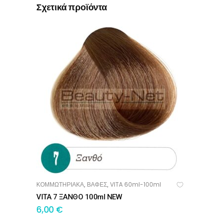
Σχετικά προϊόντα
ΚΟΜΜΩΤΗΡΙΑΚΑ
ΒΑΦΕΣ
VITA 60ml-100ml
,
,
ΠΡΟΣΘΉΚΗ ΣΤΟ ΚΑΛΆΘΙ
VITA 7 ΞΑΝΘΟ 100ml NEW
6,00
€