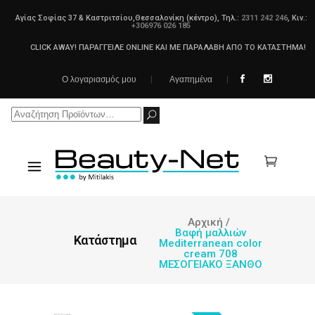
Αγίας Σοφίας 37 & Καστριτσίου,Θεσσαλονίκη (κέντρο), Τηλ.:
2311 242 246
, Κιν.:
+306976 026 185
CLICK AWAY! ΠΑΡΑΓΓΕΙΛΕ ONLINE ΚΑΙ ΜΕ ΠΑΡΑΛΑΒΗ ΑΠΟ ΤΟ ΚΑΤΑΣΤΗΜΑ!
Ο λογαριασμός μου
Αγαπημένα
Search
for:
Αρχική
/
Βαφή μαλλιών
Κατάστημα
Mediterranean color
cream 708
ΜΕΣΟΓΕΙΑΚΟ ΞΑΝΘΟ