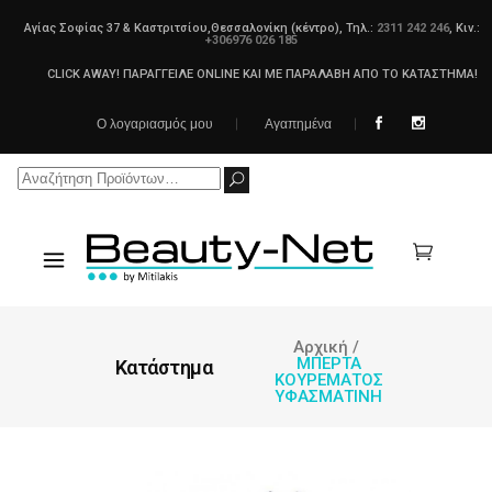
Αγίας Σοφίας 37 & Καστριτσίου,Θεσσαλονίκη (κέντρο), Τηλ.:
2311 242 246
, Κιν.:
+306976 026 185
CLICK AWAY! ΠΑΡΑΓΓΕΙΛΕ ONLINE ΚΑΙ ΜΕ ΠΑΡΑΛΑΒΗ ΑΠΟ ΤΟ ΚΑΤΑΣΤΗΜΑ!
Ο λογαριασμός μου
Αγαπημένα
Search
for:
Αρχική
/
ΜΠΕΡΤΑ
Κατάστημα
ΚΟΥΡΕΜΑΤΟΣ
ΥΦΑΣΜΑΤΙΝΗ