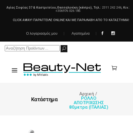
Αγίας Σοφίας 37 & Καστριτσίου,Θεσσαλονίκη (κέντρο), Τηλ.:
2311 242 246
, Κιν.:
+306976 026 185
CLICK AWAY! ΠΑΡΑΓΓΕΙΛΕ ONLINE ΚΑΙ ΜΕ ΠΑΡΑΛΑΒΗ ΑΠΟ ΤΟ ΚΑΤΑΣΤΗΜΑ!
Ο λογαριασμός μου
Αγαπημένα
Search
for:
Αρχική
/
ΡΟΛΛΟ
Κατάστημα
ΑΠΟΤΡΙΧΩΣΗΣ
80μετρα (ΙΤΑΛΙΑΣ)